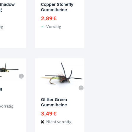
 Shadow
Copper Stonefly
g
Gummibeine
2,89
€
ig
Vorrätig
 B
Glitter Green
Gummibeine
vorrätig
3,49
€
Nicht vorrätig