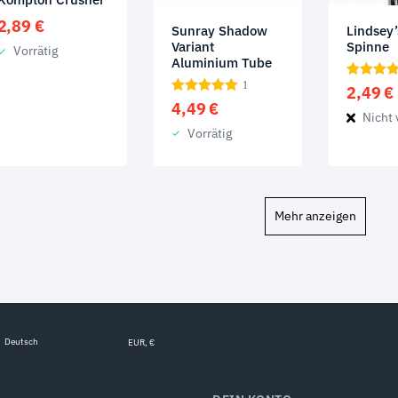
2,89
€
Sunray Shadow
Lindsey
Variant
Spinne
Vorrätig
Aluminium Tube
1
2,49
€
4,49
€
Nicht 
Vorrätig
Mehr anzeigen
Deutsch
EUR, €