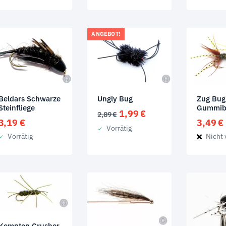
ANGEBOT!
Beldars Schwarze
Ungly Bug
Zug Bug
Steinfliege
Gummib
Ursprünglicher
Aktueller
1,99
€
2,89
€
3,19
€
3,49
€
Preis
Preis
Vorrätig
war:
ist:
Vorrätig
Nicht 
2,89 €
1,99 €.
Kompton Crusher