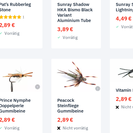
Sunray Shadow
Pat’s Rubberleg
Sunray
HKA Bismo Black
Stone
Lightnin
Variant
1
4,49
€
Aluminium Tube
2,89
€
Vorrät
3,89
€
Vorrätig
Vorrätig
Vitamin
2,89
€
Prince Nymphe
Peacock
Doppelperle
Steinfliege
Nicht 
Gummibeine
Gummibeine
2,89
€
2,89
€
Vorrätig
Nicht vorrätig