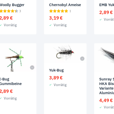
Woolly Bugger
Chernobyl Ameise
EMB Yu
3
1
2,89
€
2,89
€
3,19
€
Vorrät
Vorrätig
Vorrätig
Yuk-Bug
3,89
€
Sunray
I-Bug
HKA Bi
Gummibeine
Vorrätig
Variante
2,89
€
Alumini
Vorrätig
4,49
€
Vorrät