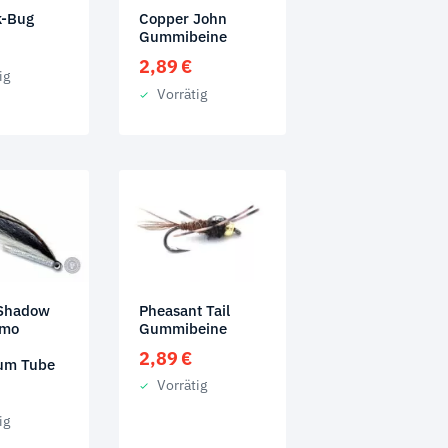
k-Bug
Copper John
Gummibeine
2,89
€
ig
Vorrätig
 Shadow
Pheasant Tail
smo
Gummibeine
2,89
€
um Tube
Vorrätig
ig