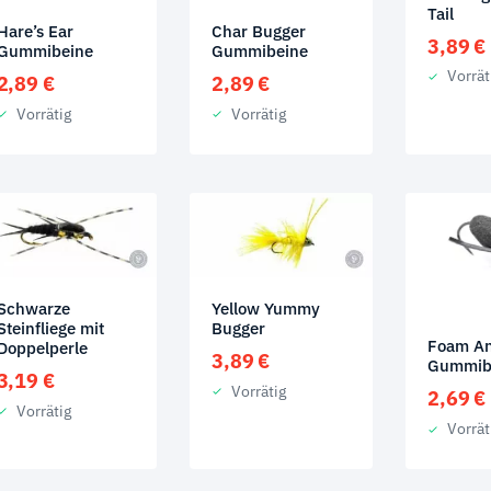
Tail
Hare’s Ear
Char Bugger
3,89
€
Gummibeine
Gummibeine
Vorrät
2,89
€
2,89
€
Vorrätig
Vorrätig
Schwarze
Yellow Yummy
Steinfliege mit
Bugger
Foam An
Doppelperle
3,89
€
Gummib
3,19
€
Vorrätig
2,69
€
Vorrätig
Vorrät