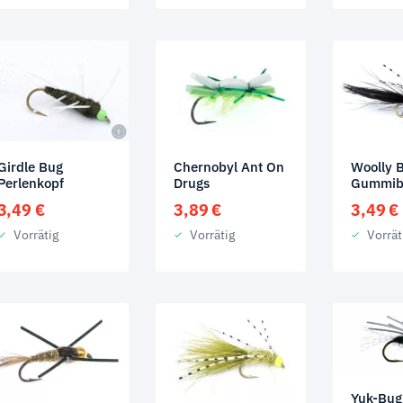
Chernobyl Ant On
Woolly 
Girdle Bug
Drugs
Gummib
Perlenkopf
3,89
€
3,49
€
3,49
€
Vorrätig
Vorrät
Vorrätig
Yuk-Bug 