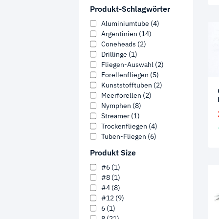
Produkt-Schlagwörter
Aluminiumtube
(4)
Argentinien
(14)
Coneheads
(2)
Drillinge
(1)
Fliegen-Auswahl
(2)
Forellenfliegen
(5)
Kunststofftuben
(2)
Meerforellen
(2)
Nymphen
(8)
Streamer
(1)
Trockenfliegen
(4)
Tuben-Fliegen
(6)
Produkt Size
#6
(1)
#8
(1)
#4
(8)
#12
(9)
6
(1)
8
(21)