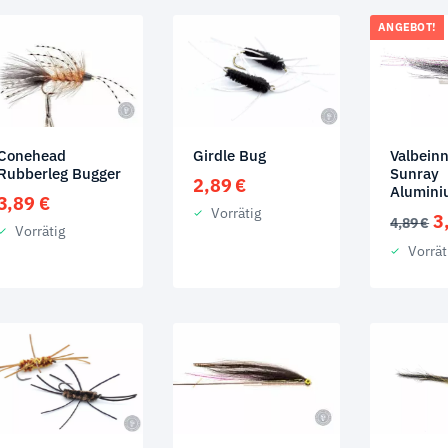
ANGEBOT!
Conehead
Girdle Bug
Valbein
Rubberleg Bugger
Sunray
2,89
€
Alumini
3,89
€
Vorrätig
U
3
4,89
€
Vorrätig
P
Vorrät
w
4