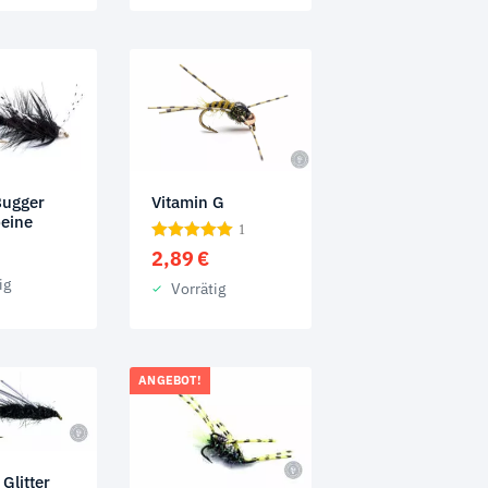
Bugger
Vitamin G
eine
1
2,89
€
ig
Vorrätig
ANGEBOT!
Glitter