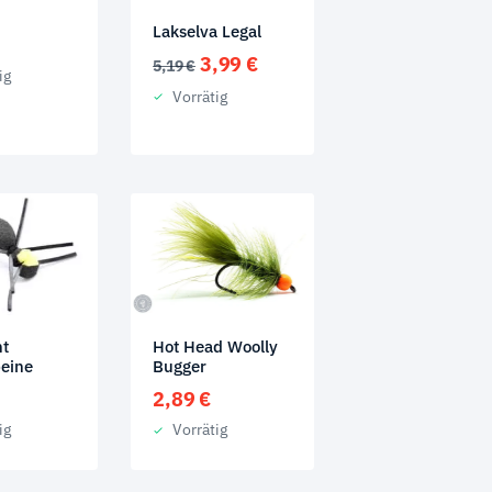
Lakselva Legal
Ursprünglicher
Aktueller
3,99
€
5,19
€
ig
Preis
Preis
Vorrätig
war:
ist:
5,19 €
3,99 €.
t
Hot Head Woolly
eine
Bugger
2,89
€
ig
Vorrätig