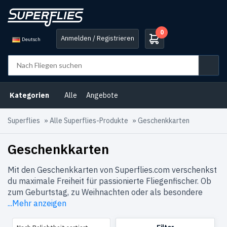
0
Anmelden / Registrieren
Deutsch
Produkt-
Kategorien
Geschenkkarten
(1)
Kategorien
Alle
Angebote
Produkt-
Schlagwörter
Superflies
»
Alle Superflies-Produkte
»
Geschenkkarten
Geschenkgutschein
(1)
Geschenkkarten
Mit den Geschenkkarten von Superflies.com verschenkst
du maximale Freiheit für passionierte Fliegenfischer. Ob
zum Geburtstag, zu Weihnachten oder als besondere
...Mehr anzeigen