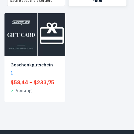
Filter
Nach Beliebtheit sortiert
Geschenkgutschein
1
Preisspanne:
$
58,44
–
$
233,75
$58,44
Vorrätig
bis
$233,75