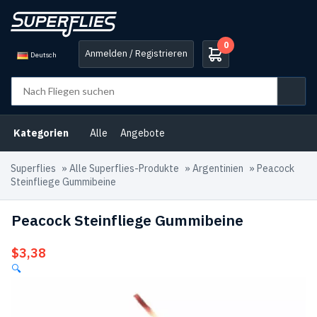
0
Anmelden / Registrieren
Deutsch
Kategorien
Alle
Angebote
Superflies
»
Alle Superflies-Produkte
»
Argentinien
»
Peacock
Steinfliege Gummibeine
Peacock Steinfliege Gummibeine
$
3,38
🔍