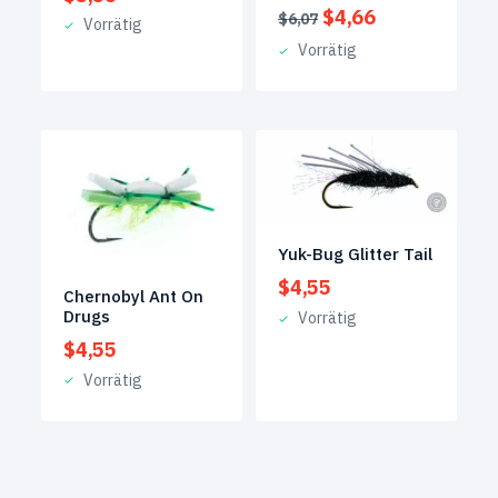
Ursprünglicher
Aktueller
$
4,66
$
6,07
Vorrätig
Preis
Preis
Vorrätig
war:
ist:
$6,07
$4,66.
Yuk-Bug Glitter Tail
$
4,55
Chernobyl Ant On
Drugs
Vorrätig
$
4,55
Vorrätig