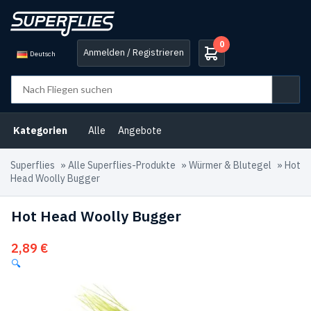
0
Anmelden / Registrieren
Deutsch
Kategorien
Alle
Angebote
Superflies
»
Alle Superflies-Produkte
»
Würmer & Blutegel
»
Hot
Head Woolly Bugger
Hot Head Woolly Bugger
2,89
€
🔍