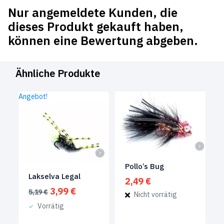
Nur angemeldete Kunden, die
dieses Produkt gekauft haben,
können eine Bewertung abgeben.
Ähnliche Produkte
Angebot!
Pollo’s Bug
Lakselva Legal
2,49
€
Ursprünglicher
Aktueller
3,99
€
5,19
€
Nicht vorrätig
Preis
Preis
Vorrätig
war:
ist:
5,19 €
3,99 €.