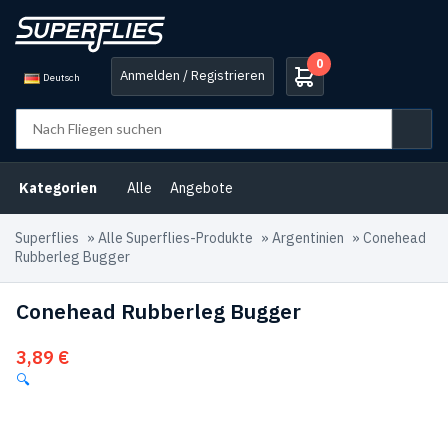
0
Anmelden / Registrieren
Deutsch
Kategorien
Alle
Angebote
Superflies
»
Alle Superflies-Produkte
»
Argentinien
»
Conehead
Rubberleg Bugger
Conehead Rubberleg Bugger
3,89
€
🔍