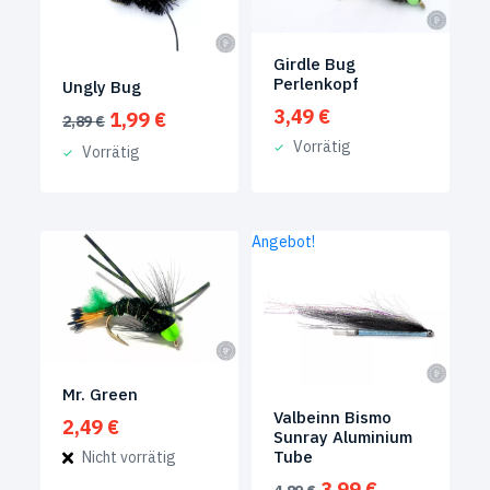
Girdle Bug
Perlenkopf
Ungly Bug
3,49
€
Ursprünglicher
Aktueller
1,99
€
2,89
€
Preis
Preis
Vorrätig
Vorrätig
war:
ist:
2,89 €
1,99 €.
Angebot!
Mr. Green
Valbeinn Bismo
2,49
€
Sunray Aluminium
Tube
Nicht vorrätig
Ursprünglicher
Aktueller
3,99
€