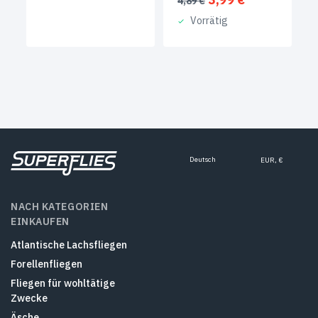
4,89
€
Preis
Preis
Vorrätig
war:
ist:
4,89 €
3,99 €.
Deutsch
EUR, €
NACH KATEGORIEN
EINKAUFEN
Atlantische Lachsfliegen
Forellenfliegen
Fliegen für wohltätige
Zwecke
Äsche