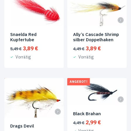
14
(22)
15
(2)
Snaelda Red
Ally’s Cascade Shrimp
Kupfertube
silber Doppelhaken
Ursprünglicher
Aktueller
Ursprünglicher
Aktueller
3,89
€
3,89
€
5,49
€
4,49
€
Preis
Preis
Preis
Preis
Vorrätig
Vorrätig
war:
ist:
war:
ist:
5,49 €
3,89 €.
4,49 €
3,89 €.
ANGEBOT!
ANGEBOT!
Black Brahan
Ursprünglicher
Aktueller
2,99
€
4,49
€
Drags Devil
Preis
Preis