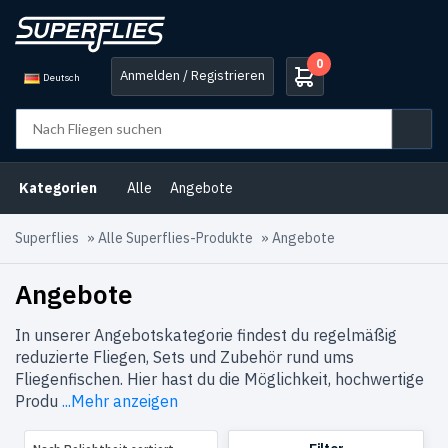
0
Anmelden / Registrieren
Deutsch
Produkt-
Kategorien
Angebote
(221)
Kategorien
Alle
Angebote
Argentinien
(5)
Superflies
»
Alle Superflies-Produkte
»
Angebote
Äsche
(3)
Angebote
Atlantische
Lachsfliegen
(196)
In unserer Angebotskategorie findest du regelmäßig
reduzierte Fliegen, Sets und Zubehör rund ums
B2B-
Auswahl
(12)
Fliegenfischen. Hier hast du die Möglichkeit, hochwertige
Produ
...Mehr anzeigen
Barsch
(2)