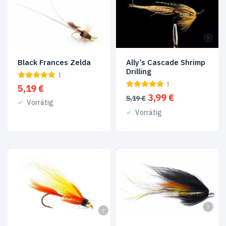
Black Frances Zelda
Ally’s Cascade Shrimp
Drilling
1
1
5,19
€
Ursprünglicher
Aktueller
3,99
€
5,19
€
Vorrätig
Preis
Preis
Vorrätig
war:
ist:
5,19 €
3,99 €.
ANGEBOT!
ANGEBOT!