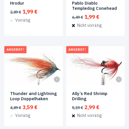
Hrodur
Pablo Diablo
Templedog Conehead
Ursprünglicher
Aktueller
1,99
€
2,89
€
Ursprünglicher
Aktueller
1,99
€
Preis
Preis
6,49
€
Vorrätig
Preis
Preis
war:
ist:
Nicht vorrätig
war:
ist:
2,89 €
1,99 €.
6,49 €
1,99 €.
ANGEBOT!
ANGEBOT!
Thunder and Lightning
Ally’s Red Shrimp
Loop Doppelhaken
Drilling
Ursprünglicher
Aktueller
Ursprünglicher
Aktueller
3,59
€
2,99
€
4,89
€
5,19
€
Preis
Preis
Preis
Preis
Vorrätig
Nicht vorrätig
war:
ist:
war:
ist:
4,89 €
3,59 €.
5,19 €
2,99 €.