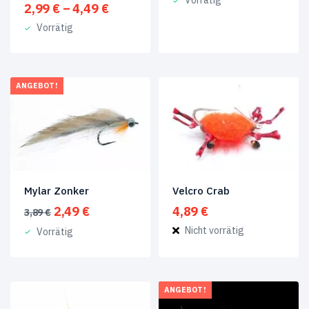
Vorrätig
war:
ist:
Preisspanne:
2,99
€
–
4,49
€
4,49 €
2,99 €.
2,99 €
Vorrätig
bis
4,49 €
ANGEBOT!
Mylar Zonker
Velcro Crab
Ursprünglicher
Aktueller
2,49
€
4,89
€
3,89
€
Preis
Preis
Nicht vorrätig
Vorrätig
war:
ist:
3,89 €
2,49 €.
ANGEBOT!