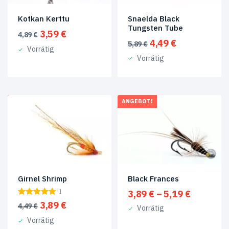
Snaelda Black
Kotkan Kerttu
Tungsten Tube
Ursprünglicher
Aktueller
3,59
€
4,89
€
Ursprünglicher
Aktueller
4,49
€
Preis
Preis
5,89
€
Vorrätig
Preis
Preis
war:
ist:
Vorrätig
war:
ist:
4,89 €
3,59 €.
5,89 €
4,49 €.
ANGEBOT!
ANGEBOT!
Black Frances
Girnel Shrimp
Preisspa
3,89
€
–
5,19
€
1
3,89 €
Ursprünglicher
Aktueller
3,89
€
4,49
€
Vorrätig
bis
Preis
Preis
Vorrätig
5,19 €
war:
ist: