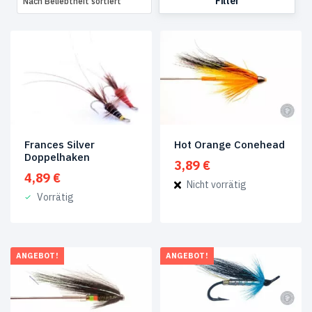
Filter
Nach Beliebtheit sortiert
Bekleidung
(1)
Bonefisch
Fliegen
(3)
Fliegen
für
wohltätige
Zwecke
(32)
Frances Silver
Hot Orange Conehead
Forellenfliegen
(11)
Doppelhaken
3,89
€
4,89
€
Nicht vorrätig
Garnelen
Vorrätig
&
Krabben
(1)
Island
(29)
ANGEBOT!
ANGEBOT!
Lachsfliegen
aus
der