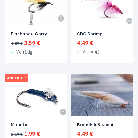
Tungstentuben
(5)
Produkt
Size
Flashabou Garry
CDC Shrimp
Ursprünglicher
Aktueller
3,59
€
4,49
€
4,89
€
#6
(1)
Preis
Preis
Vorrätig
Vorrätig
war:
ist:
#5
(2)
4,89 €
3,59 €.
#7
(2)
ANGEBOT!
#8
(1)
#4
(56)
#7
(3)
#12
(42)
Bonefish Scampi
Mobuto
Ursprünglicher
Aktueller
4,49
€
1,99
€
2,19
€
#4
(1)