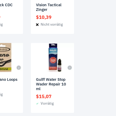
uck CDC
Vision Tactical
Zinger
9
$
10,39
ig
Nicht vorrätig
Gulff Water Stop
Nano Loops
Wader Repair 10
ml
ig
$
15,07
Vorrätig