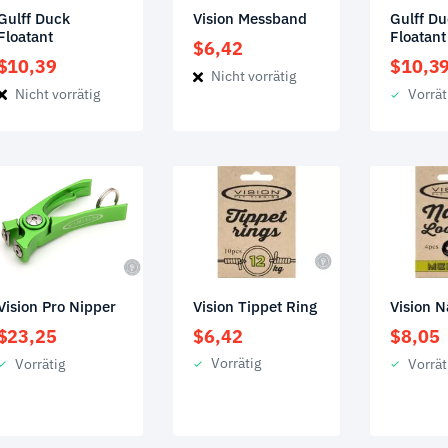
Gulff Duck
Gulff D
Vision Messband
Floatant
Floatant
$
6,42
$
10,39
$
10,3
Nicht vorrätig
Nicht vorrätig
Vorrät
Vision Tippet Ring
Vision Pro Nipper
Vision 
$
6,42
$
23,25
$
8,05
Vorrätig
Vorrätig
Vorrät