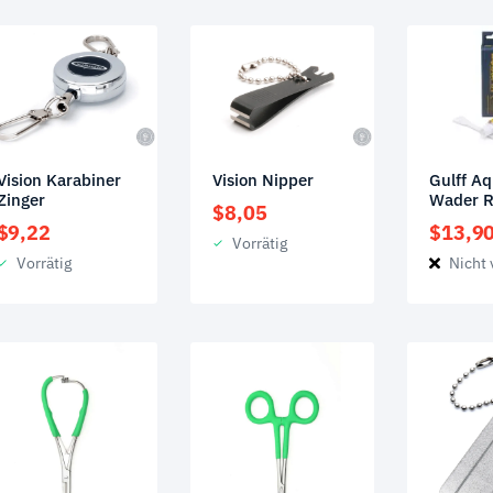
Gulff Aq
Vision Karabiner
Vision Nipper
Wader R
Zinger
$
8,05
$
13,9
$
9,22
Vorrätig
Nicht 
Vorrätig