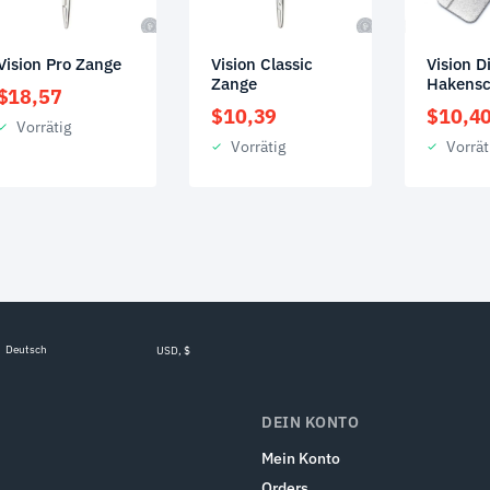
Vision Pro Zange
Vision Classic
Vision D
Zange
Hakensc
$
18,57
$
10,39
$
10,4
Vorrätig
Vorrätig
Vorrät
Deutsch
USD, $
DEIN KONTO
Mein Konto
Orders