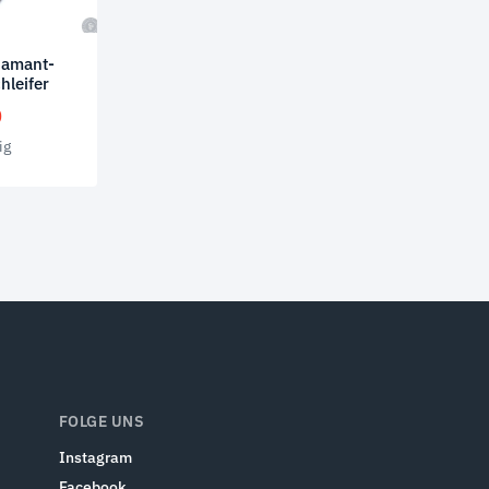
iamant-
hleifer
0
ig
FOLGE UNS
Instagram
Facebook