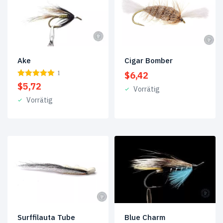
Kursk
(7)
Trockenfliegen
(27)
Tuben-
Ake
Cigar Bomber
Fliegen
(369)
1
$
6,42
$
5,72
Vorrätig
Tubenfliegen
(3)
Vorrätig
Tungstentuben
(23)
Produkt
Size
#6
(1)
#5
(3)
#7
(3)
Blue Charm
Surffilauta Tube