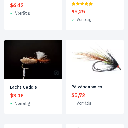
#8
(2)
1
$
6,42
$
5,25
#4
(96)
Vorrätig
Vorrätig
#7
(4)
#12
(85)
#14
(1)
2
(20)
3
(3)
6
(1)
Päiväpanomies
Lachs Caddis
$
5,72
$
3,38
8
(155)
Vorrätig
Vorrätig
9
(4)
10
(161)