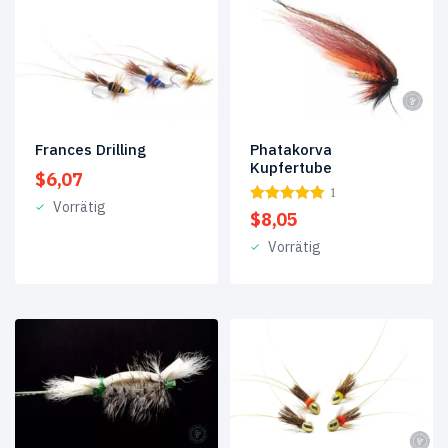
11
(5)
13
(2)
14
(48)
15
(3)
Phatakorva
Frances Drilling
Kupfertube
$
6,07
16
(11)
1
Vorrätig
$
8,05
18
(3)
Vorrätig