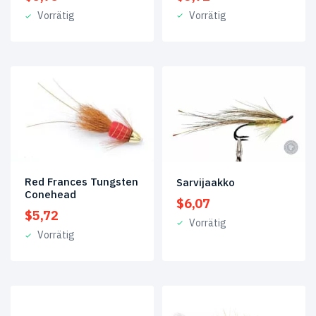
Vorrätig
Vorrätig
Cone
(1)
Coneheads
(143)
Doppelhaken-
Fliegen
(199)
Drillinge
(49)
Einzelhakenfliegen
(28)
Red Frances Tungsten
Sarvijaakko
Fliegen-
Conehead
$
6,07
Auswahl
(10)
$
5,72
Vorrätig
Vorrätig
Hitch-
Tuben
(34)
Kunststofftuben
(86)
Kupfertuben
(69)