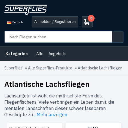
0
Anmelden / Registrieren
Deutsch
Produkt-
Kategorien
Angebote
(196)
Kategorien
Alle
Angebote
Argentinien
(10)
Superflies
»
Alle Superflies-Produkte
»
Atlantische Lachsfliegen
Äsche
(2)
Atlantische Lachsfliegen
Atlantische
Lachsfliegen
(683)
Lachsangeln ist wohl die mythischste Form des
Fliegenfischens. Viele verbringen ein Leben damit, die
B2B-
Auswahl
(49)
mentalen Landschaften dieser schwer fassbaren
Geschöpfe zu
...Mehr anzeigen
Fliegen
für