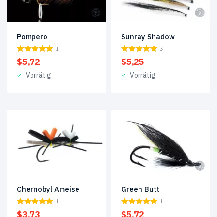
Nassfliegen
(2)
Norwegen
(91)
Pompero
Sunray Shadow
Patagonische
1
3
Meerforelle
(7)
$
5,72
$
5,25
Rapfen
(3)
Vorrätig
Vorrätig
Russland
(58)
Saibling
(1)
Steelhead-
Fliegen
(3)
Streamer
(5)
Produkt-
Green Butt
Chernobyl Ameise
Schlagwörter
1
1
$
5,72
$
3,73
Aluminiumtube
(25)