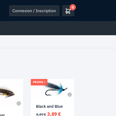
0
Connexion / Inscription
PROMO !
Black and Blue
Le
Le
3,89
€
4,49
€
ker