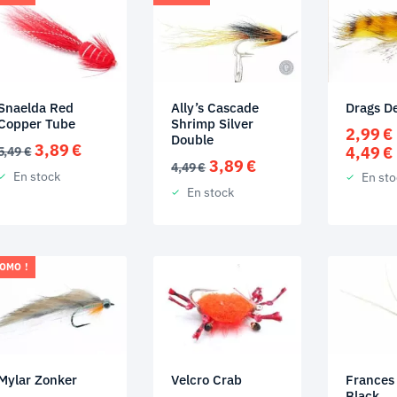
Snaelda Red
Ally’s Cascade
Drags De
Copper Tube
Shrimp Silver
2,99
€
Double
Le
Le
3,89
€
4,49
€
5,49
€
Le
Le
3,89
€
prix
prix
4,49
€
En stock
En sto
prix
prix
initial
actuel
En stock
initial
actuel
était :
est :
était :
est :
5,49 €.
3,89 €.
4,49 €.
3,89 €.
OMO !
Mylar Zonker
Velcro Crab
Frances
Black