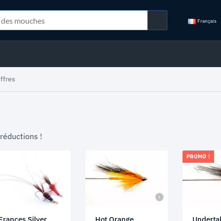
Français
ffres
 réductions !
PROMO !
Frances Silver
Hot Orange
Underta