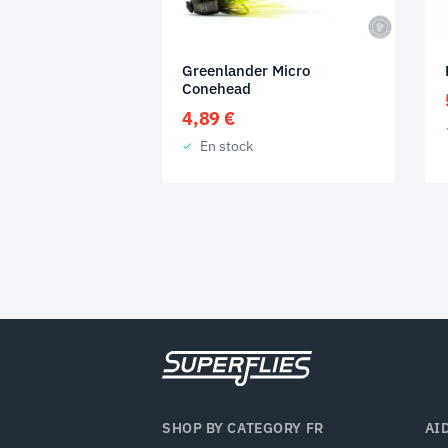
Greenlander Micro
Conehead
4,89
€
En stock
SHOP BY CATEGORY FR
AI