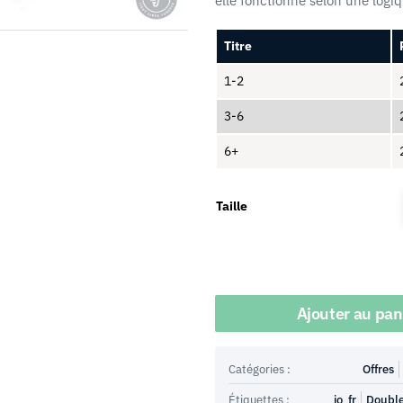
elle fonctionne selon une logiq
Titre
1-2
3-6
6+
Taille
Quantité
Ajouter au pan
Catégories :
Offres
Étiquettes :
io_fr
Doubl