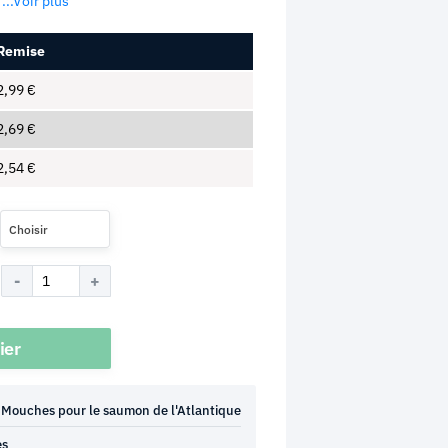
...Voir plus
Remise
2,99
€
2,69
€
2,54
€
Choisir
ier
Mouches pour le saumon de l'Atlantique
es