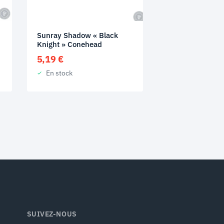
Sunray Shadow « Black
Knight » Conehead
5,19
€
En stock
SUIVEZ-NOUS