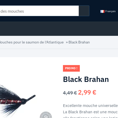
Français
ouches pour le saumon de l'Atlantique
»
Black Brahan
PROMO !
Black Brahan
2,99
€
Le
Le
4,49
€
prix
prix
initial
actuel
Excellente mouche universelle 
était :
est :
La Black Brahan est une mouc
4,49 €.
2,99 €.