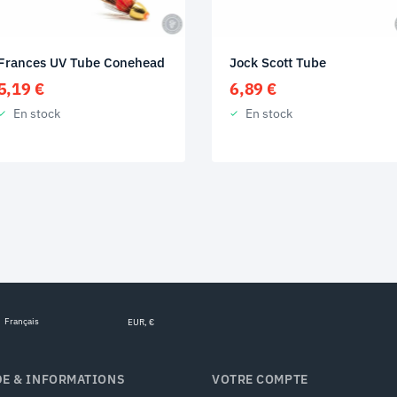
Frances UV Tube Conehead
Jock Scott Tube
5,19
€
6,89
€
En stock
En stock
Français
EUR, €
DE & INFORMATIONS
VOTRE COMPTE