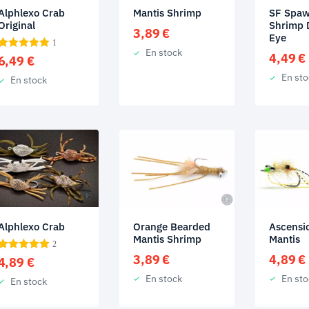
Alphlexo Crab
Mantis Shrimp
SF Spaw
Original
Shrimp 
3,89
€
Eye
1
En stock
4,49
€
6,49
€
En sto
En stock
Alphlexo Crab
Orange Bearded
Ascensi
Mantis Shrimp
Mantis
2
3,89
€
4,89
€
4,89
€
En stock
En sto
En stock