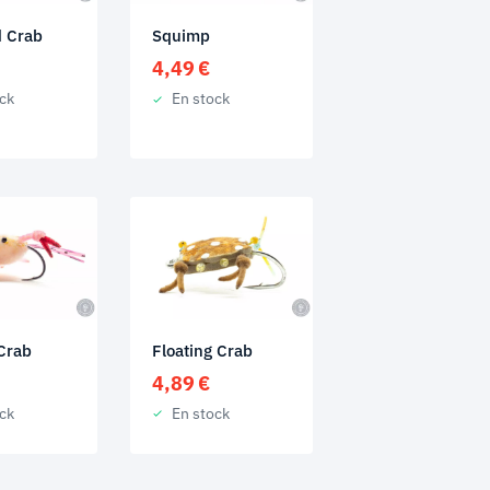
 Crab
Squimp
4,49
€
ck
En stock
 Crab
Floating Crab
4,89
€
ck
En stock