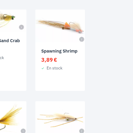
Sand Crab
Spawning Shrimp
ck
3,89
€
En stock