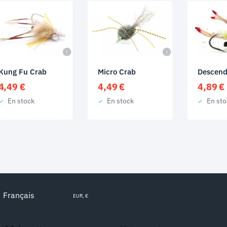
Kung Fu Crab
Micro Crab
Descend
4,49
€
4,49
€
4,89
€
En stock
En stock
En sto
Français
EUR, €