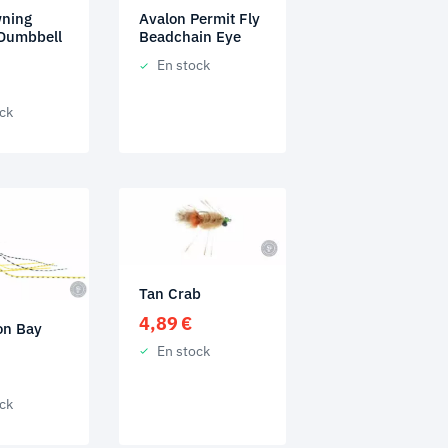
Avalon Permit Fly
ning
Beadchain Eye
Dumbbell
En stock
ck
Tan Crab
4,89
€
on Bay
En stock
ck