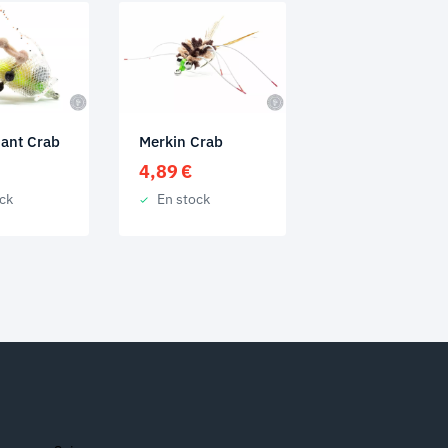
ant Crab
Merkin Crab
4,89
€
ck
En stock