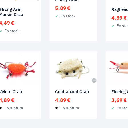
5,89
€
Strong Arm
Raghead
Merkin Crab
En stock
4,89
€
4,49
€
En sto
En stock
Velcro Crab
Contraband Crab
Fleeing
4,89
€
4,89
€
3,69
€
En rupture
En rupture
En sto