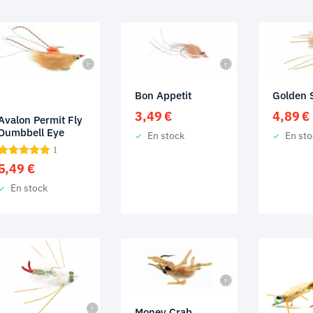
Bon Appetit
Golden 
3,49
€
4,89
€
Avalon Permit Fly
Dumbbell Eye
En stock
En sto
1
5,49
€
En stock
Money Crab