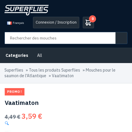
0
Connexion / Inscription
Français
Categories
All
Superflies
»
Tous les produits Superflies
»
Mouches pour le
saumon de l'Atlantique
»
Vaatimaton
PROMO !
Vaatimaton
3,59
€
Le
Le
4,49
€
prix
prix
🔍
initial
actuel