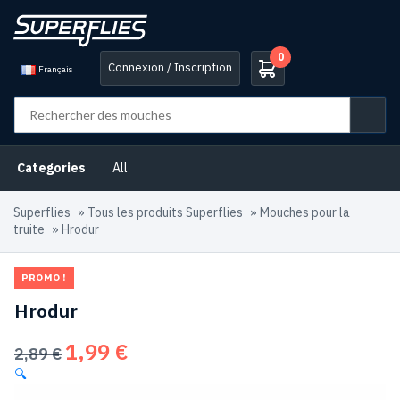
0
Connexion / Inscription
Français
Categories
All
Superflies
»
Tous les produits Superflies
»
Mouches pour la
truite
»
Hrodur
PROMO !
Hrodur
1,99
€
Le
Le
2,89
€
prix
prix
🔍
initial
actuel