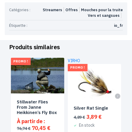
Catégories :
Streamers
Offres
Mouches pour la truite
Vers et sangsues
Étiquette :
io_fr
Produits similaires
VIRHO
PROMO !
PROMO !
Stillwater Flies
From Janne
Silver Rat Single
Heikkinen’s Fly Box
Le
Le
3,89
€
4,89
€
À partir de :
prix
prix
En stock
Le
Le
70,45
€
initial
actuel
76,74
€