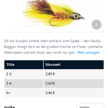
Ob als Sculpin‑Imitat oder einfach zum Spaß – der Skully
Bugger bringt dich an die großen Fische im Fluss. Lebhafte
Materialien und ein Kopf, der nicht nur gut
...Mehr anzeigen
Title
Discount
1-2
2,89
€
3-6
2,60
€
6+
2,46
€
Größe
Wählen