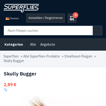
0
Anmelden / Registrieren
Deutsch
Kategorien
Alle
Angebote
Superflies
»
Alle Superflies-Produkte
»
Steelhead-Fliegen
»
Skully Bugger
Skully Bugger
2,89
€
🔍