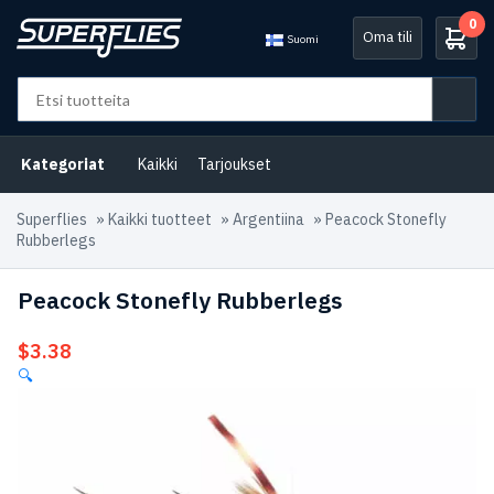
0
Oma tili
Suomi
Kategoriat
Kaikki
Tarjoukset
Superflies
»
Kaikki tuotteet
»
Argentiina
»
Peacock Stonefly
Rubberlegs
Peacock Stonefly Rubberlegs
$
3.38
🔍