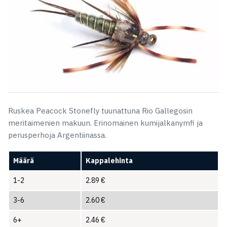
Ruskea Peacock Stonefly tuunattuna Rio Gallegosin
meritaimenien makuun. Erinomainen kumijalkanymfi ja
perusperhoja Argentiinassa.
Määrä
Kappalehinta
1-2
2.89
€
3-6
2.60
€
6+
2.46
€