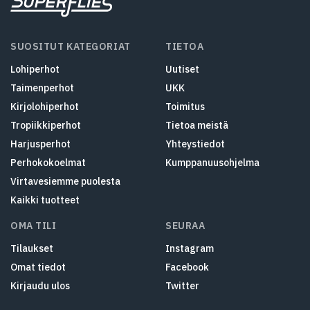
SUOSITUT KATEGORIAT
TIETOA
Lohiperhot
Uutiset
Taimenperhot
UKK
Kirjolohiperhot
Toimitus
Tropiikkiperhot
Tietoa meistä
Harjusperhot
Yhteystiedot
Perhokokoelmat
Kumppanuusohjelma
Virtavesiemme puolesta
Kaikki tuotteet
OMA TILI
SEURAA
Tilaukset
Instagram
Omat tiedot
Facebook
Kirjaudu ulos
Twitter