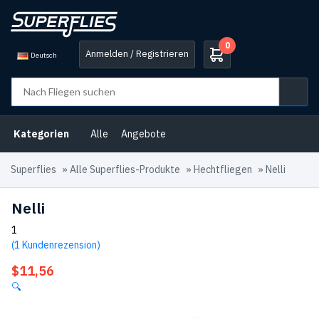
0
Anmelden / Registrieren
Deutsch
Kategorien
Alle
Angebote
Superflies
»
Alle Superflies-Produkte
»
Hechtfliegen
»
Nelli
Nelli
1
(
1
Kundenrezension)
$
11,56
🔍