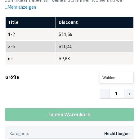
Zumindest haben wir keinen Schimmer, woher und wa
...Mehr anzeigen
Title
Discount
1-2
$
11,56
3-6
$
10,40
6+
$
9,83
Größe
Wählen
Menge
In den Warenkorb
Kategorie:
Hechtfliegen