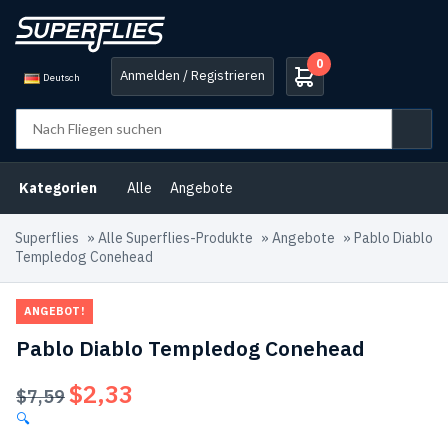
0
Anmelden / Registrieren
Deutsch
Kategorien
Alle
Angebote
Superflies
»
Alle Superflies-Produkte
»
Angebote
»
Pablo Diablo
Templedog Conehead
ANGEBOT!
Pablo Diablo Templedog Conehead
$
2,33
Ursprünglicher
Aktueller
$
7,59
Preis
Preis
🔍
war:
ist: