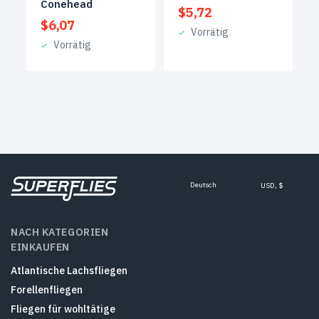
Conehead
$
5,72
$
6,07
Vorrätig
Vorrätig
Deutsch
USD, $
NACH KATEGORIEN
EINKAUFEN
Atlantische Lachsfliegen
Forellenfliegen
Fliegen für wohltätige