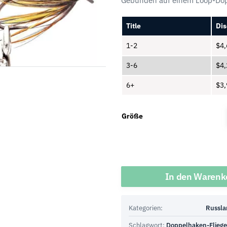
Gebunden auf einem Loop-Do
Title
Dis
1-2
$
4,
3-6
$
4,
6+
$
3,
Größe
Menge
In den Warenk
Kategorien:
Russla
Schlagwort:
Doppelhaken-Flieg