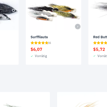
Red But
Surffilauta
16
$
5,72
$
6,07
Vorrät
Vorrätig