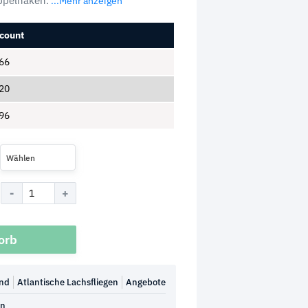
ppelhaken.
...Mehr anzeigen
count
66
20
96
Wählen
orb
nd
Atlantische Lachsfliegen
Angebote
en