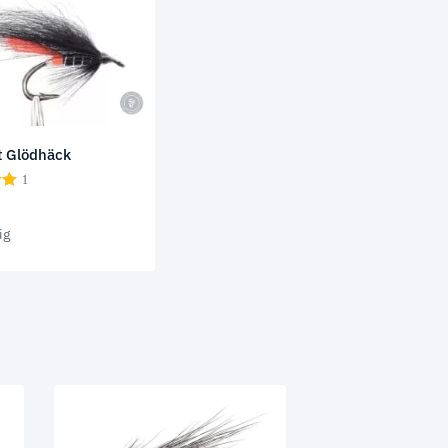
t Glödhäck
1
ig