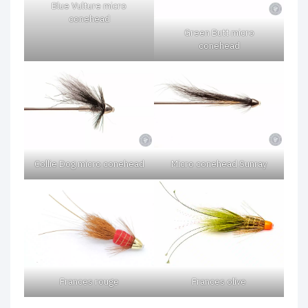
Blue Vulture micro
conehead
Green Butt micro
conehead
Collie Dog micro conehead
Micro conehead Sunray
Frances rouge
Frances olive