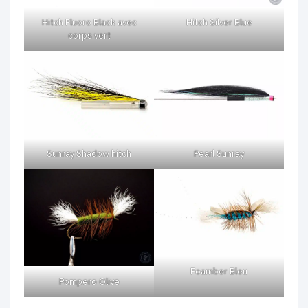
Hitch Fluoro Black avec
Hitch Silver Blue
corps vert
Pearl Sunray
Sunray Shadow hitch
Foamber Bleu
Pompero Olive