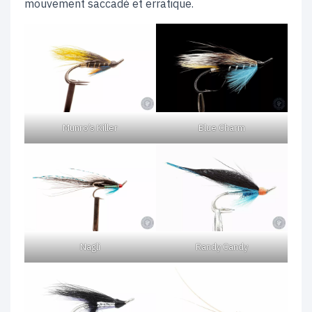
mouvement saccadé et erratique.
Munro’s Killer
Blue Charm
Nagli
Randy Candy