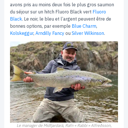
avons pris au moins deux fois le plus gros saumon
du séjour sur un hitch Fluoro Black vert
Fluoro
Black
. Le noir, le bleu et l’argent peuvent être de
bonnes options, par exemple
Blue Charm
,
Kolskeggur
,
Arndilly Fancy
ou
Silver Wilkinson
.
Le manager de Midfjardará, Rafn « Rabbi » Alfreðsson,