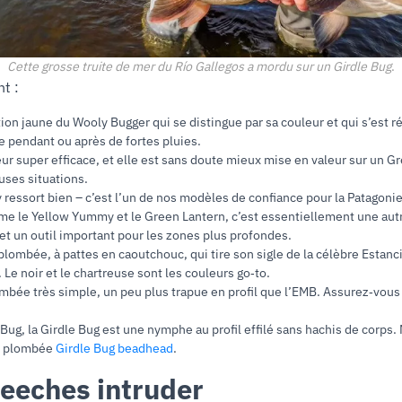
Cette grosse truite de mer du Río Gallegos a mordu sur un Girdle Bug
.
t :
iation jaune du Wooly Bugger qui se distingue par sa couleur et qui s’est r
ée pendant ou après de fortes pluies.
eur super efficace, et elle est sans doute mieux mise en valeur sur un 
uses situations.
y ressort bien – c’est l’un de nos modèles de confiance pour la Patagonie
 le Yellow Yummy et le Green Lantern, c’est essentiellement une autre
et un outil important pour les zones plus profondes.
mbée, à pattes en caoutchouc, qui tire son sigle de la célèbre Estancia
 Le noir et le chartreuse sont les couleurs go‑to.
ée très simple, un peu plus trapue en profil que l’EMB. Assurez‑vous
Bug, la Girdle Bug est une nymphe au profil effilé sans hachis de corps
te plombée
Girdle Bug beadhead
.
leeches intruder