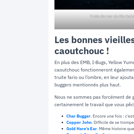
Truite de mer du Río Gall
Les bonnes vieille
caoutchouc !
En plus des EMB, I‑Bugs, Yellow Yum
caoutchouc fonctionneront également
truite fario ou l’ombre, en leur ajou
buggers mentionnés plus haut.
Nous ne sommes pas forcément de gra
certainement le travail que vous pêchi
Char Bugger
. Encore une fois : c’
Copper John
. Difficile de se trom
Gold Hare’s Ear
. Même histoire que 