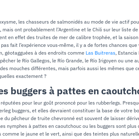
oxysme, les chasseurs de salmonidés au mode de vie actif pour
mais ont probablement l’Argentine et le Chili sur leur liste d
ent en effet des truites de mer de calibre trophée, et la saison
 pas fait l’expérience vous‑même, il y a de fortes chances que
am, géotagguées à des endroits comme
Las Buitreras
, Estancia
 pêcher le Río Gallegos, le Río Grande, le Río Irigoyen ou une a
des mouches différentes, mais parfois aussi les mêmes que ce
esquelles exactement ?
 buggers à pattes en caoutch
 réputées pour leur goût prononcé pour les rubberlegs. Presq
rleg buggers, et elles devraient constituer la base de votre bo
ude du pêcheur de truite chevronné est souvent de laisser déri
 les nymphes à pattes en caoutchouc ou les buggers sont plu
s comme le jaune et le vert, ainsi que des teintes plus naturell