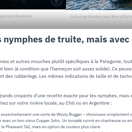
egos au crépuscule
Le Sunray Shadow peut être utilisé 
s nymphes de truite, mais avec
mies et autres mouches plutôt spécifiques à la Patagonie, tou
 bien (à condition que l’hameçon soit assez solide). Ce peuve
tant des rubberlegs. Les mêmes indications de taille et de tech
nds croyants d’une recette exacte pour les nymphes, mais en
ez sur votre rivière locale, au Chili ou en Argentine :
est essentiellement une sorte de Wooly Bugger – choisissez simplement 
per avec un bon vieux Copper John. Un torsadé cuivré en chartreuse ou en
le Pheasant Tail, mais en option de couleur plus claire.