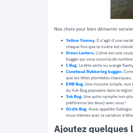
Nos choix pour bien démarrer seraien
Yellow Yummy
. Il s’agit d’une var
chaque fois que la rivière est color
Green Lantern
.
L’olive est une coul
bugger qui vous couvrira de nombre
I‑Bug
. La tête verte ou orange flash
Conehead Rubberleg bugger
.
Comme
que les têtes plombées classiques, 
EMB Bug
.
Une mouche simple, non plo
du Yuk‑Bug populaire dans la région.
Yuk Bug
.
Une autre nymphe non plomb
préférence les deux) avec vous !
Girdle Bug
. Aussi appelée Gallegos 
nous‑mêmes avec la variation à tê
Ajoutez quelques 