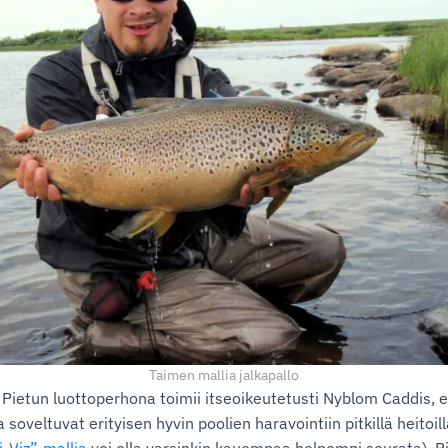
Taimen mallia jalkapallo
 Pietun luottoperhona toimii itseoikeutetusti Nyblom Caddis, e
veltuvat erityisen hyvin poolien haravointiin pitkillä heitoilla