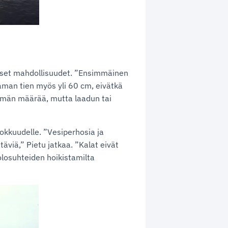
aiset mahdollisuudet. ”Ensimmäinen
aman tien myös yli 60 cm, eivätkä
emmän määrää, mutta laadun tai
hokkuudelle. ”Vesiperhosia ja
äviä,” Pietu jatkaa. ”Kalat eivät
olosuhteiden hoikistamilta