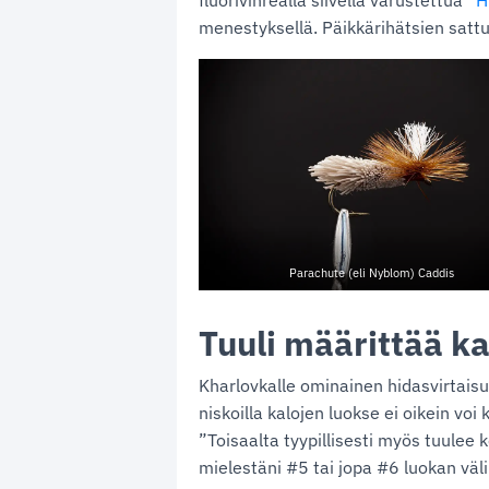
fluorivihreällä siivellä varustettua
”H
menestyksellä. Päikkärihätsien satt
Parachute (eli Nyblom) Caddis
Tuuli määrittää k
Kharlovkalle ominainen hidasvirtaisuu
niskoilla kalojen luokse ei oikein voi
”Toisaalta tyypillisesti myös tuulee
mielestäni #5 tai jopa #6 luokan väli