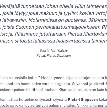
enäjällä tunnetaan lohen ohella villin taimene
, jokia löytyy joka makuun ja tyyliin: kovien vir
in latvavesiin. Molemmissa on puolensa. Jälkim
at, joista Suomen perhokalastusmaajoukkueen
Pi
stoja. Pääsimme jututtamaan Pietua Kharlovkan 
misen saloista tällaisissa hidasvirtaisissa taimen
Teksti: Antti Kalske
Kuvat: Pietari Sipponen
ikepin suosiolla kotiin.” Menestyneen kilpakalastajan suusta
en luonteen huomioiden varsin loogiselta. Suvannot ja kiireettö
oskentapaisen häiritessä rauhaa. Kharlovka jos jokin on kuin l
kannattaa tietenkin erityisesti syynätä
Pietari Sipposen
koke
koostuvia jokia löytyy tietysti paljon muitakin. Vinkkejä kannat