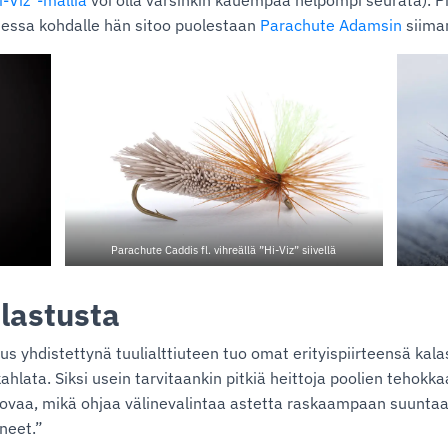
i-Viz”-mallia
voi olla varsinkin kauempaa helpompi seurata). Pi
uessa kohdalle hän sitoo puolestaan
Parachute Adamsin
siima
Parachute Caddis fl. vihreällä ”Hi-Viz” siivellä
alastusta
s yhdistettynä tuulialttiuteen tuo omat erityispiirteensä kalast
 kahlata. Siksi usein tarvitaankin pitkiä heittoja poolien tehokk
 kovaa, mikä ohjaa välinevalintaa astetta raskaampaan suuntaan
neet.”