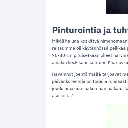
Pinturointia ja tu
Mikäli haluaa keskittyä nimenomaan 
reissumme oli käytännössä pelkkää p
70-80 cm pituisetkaan olleet harvin
ainakin keskikoon suhteen Kharlovka
Havainnot joentörmältä tarjoavat mah
päivänkorentoja on todella runsaasti.
joudu ainakaan näkemään nälkää. Jot
asukeilta.”