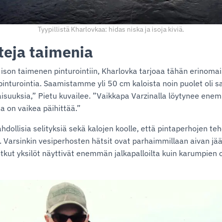
Tyypillistä Kharlovkaa: hidas niska ja isoja kiviä.
hteja taimenia
ison taimenen pinturointiin, Kharlovka tarjoaa tähän erinom
inturointia. Saamistamme yli 50 cm kaloista noin puolet oli s
aisuuksia,” Pietu kuvailee. ”Vaikkapa Varzinalla löytynee en
a on vaikea päihittää.”
dollisia selityksiä sekä kalojen koolle, että pintaperhojen te
 Varsinkin vesiperhosten hätsit ovat parhaimmillaan aivan jäät
kut yksilöt näyttivät enemmän jalkapalloilta kuin karumpien 