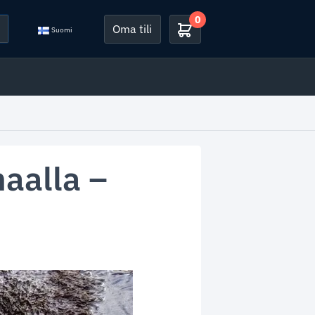
0
Oma tili
Suomi
aalla –