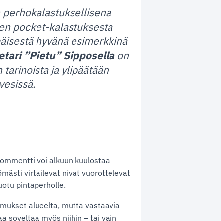
n perhokalastuksellisena
tojen pocket-kalastuksesta
mäisestä hyvänä esimerkkinä
etari ”Pietu” Sipposella
on
tarinoista ja ylipäätään
vesissä.
 kommentti voi alkuun kuulostaa
mästi virtailevat nivat vuorottelevat
uotu pintaperholle.
mukset alueelta, mutta vastaavia
taa soveltaa myös niihin – tai vain