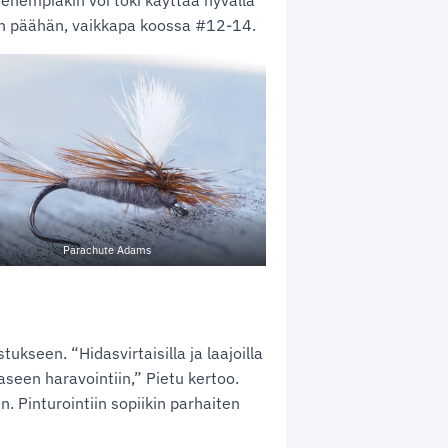
enempiäkin voi toki käyttää hyvällä
n päähän, vaikkapa koossa #12-14.
Parachute Adams
ukseen. “Hidasvirtaisilla ja laajoilla
aaseen haravointiin,” Pietu kertoo.
. Pinturointiin sopiikin parhaiten