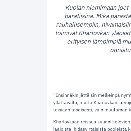
Kuolan niemimaan joet V
paratiisina. Mikä parasta
rauhallisempiin, nivamaisi
toimivat Kharlovkan yläos
erityisen lämpimpiä mui
onnistu
“Ensinnäkin jättäisin melkeinpä nymf
yllättävältä, mutta Kharlovkan latvoj
toisiaan tasaisesti, vain muutaman k
Kharlovkaan reissua suunnittelevien 
laajoista, hidasvirtaisista pooleista 