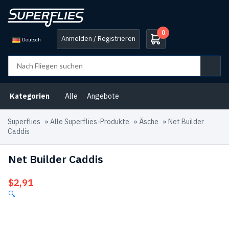
0
Anmelden / Registrieren
Deutsch
Kategorien
Alle
Angebote
Superflies
»
Alle Superflies-Produkte
»
Äsche
»
Net Builder
Caddis
Net Builder Caddis
$
2,91
🔍