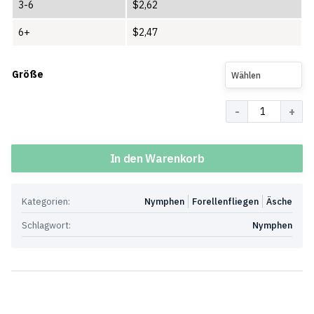
3-6
$
2,62
6+
$
2,47
Größe
Wählen
Menge
In den Warenkorb
Kategorien:
Nymphen
Forellenfliegen
Äsche
Schlagwort:
Nymphen