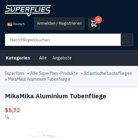
0
Anmelden / Registrieren
Deutsch
Kategorien
Alle
Angebote
Superflies
»
Alle Superflies-Produkte
»
Atlantische Lachsfliegen
»
MikaMika Aluminium Tubenfliege
MikaMika Aluminium Tubenfliege
$
5,72
🔍