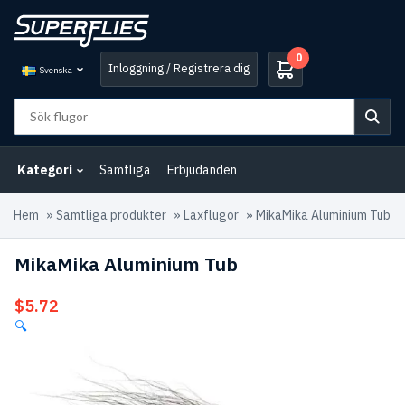
0
Inloggning / Registrera dig
Svenska
Kategori
Samtliga
Erbjudanden
Hem
»
Samtliga produkter
»
Laxflugor
»
MikaMika Aluminium Tub
MikaMika Aluminium Tub
$
5.72
🔍