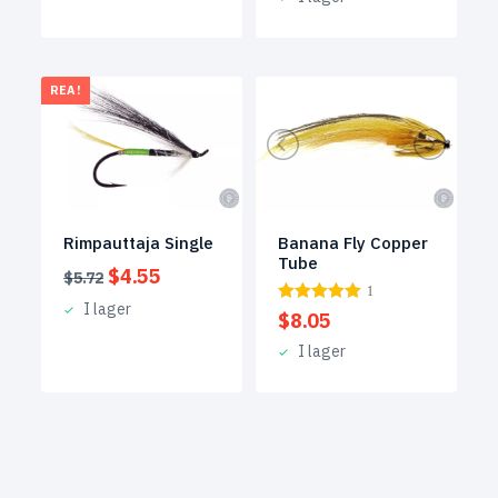
REA!
Rimpauttaja Single
Banana Fly Copper
Tube
Det
Det
$
4.55
$
5.72
1
ursprungliga
nuvarande
I lager
$
8.05
priset
priset
var:
är:
I lager
$5.72.
$4.55.