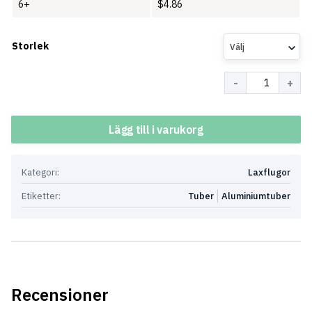
6+
$
4.86
Storlek
Välj
Antal
Lägg till i varukorg
Kategori:
Laxflugor
Etiketter:
Tuber
Aluminiumtuber
Recensioner