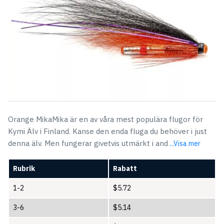
Orange MikaMika är en av våra mest populära flugor för
Kymi Älv i Finland. Kanse den enda fluga du behöver i just
denna älv. Men fungerar givetvis utmärkt i and
...Visa mer
Rubrik
Rabatt
1-2
$
5.72
3-6
$
5.14