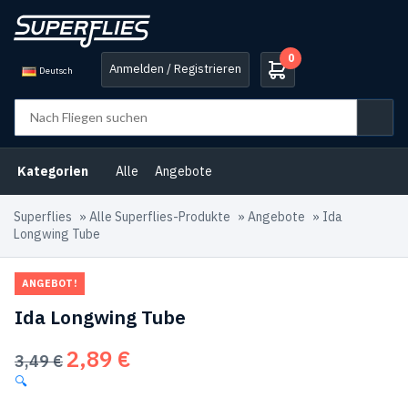
0
Anmelden / Registrieren
Deutsch
Kategorien
Alle
Angebote
Superflies
»
Alle Superflies-Produkte
»
Angebote
»
Ida
Longwing Tube
ANGEBOT!
Ida Longwing Tube
2,89
€
Ursprünglicher
Aktueller
3,49
€
Preis
Preis
🔍
war:
ist: