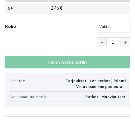
6+
2.46
€
Koko
Valitse
Määrä
Lisää ostoskoriin
Osastot:
Tarjoukset
Lohiperhot
Islanti
Virtavesiemme puolesta
Avainsanat tuotteelle
Putket
Muoviputket