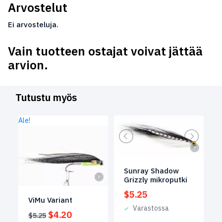
Arvostelut
Ei arvosteluja.
Vain tuotteen ostajat voivat jättää
arvion.
Tutustu myös
Ale!
Sunray Shadow
Grizzly mikroputki
$
5.25
ViMu Variant
Varastossa
Alkuperäinen
Nykyinen
$
4.20
$
5.25