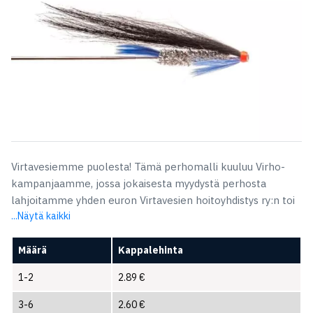
Virtavesiemme puolesta! Tämä perhomalli kuuluu Virho-
kampanjaamme, jossa jokaisesta myydystä perhosta
lahjoitamme yhden euron Virtavesien hoitoyhdistys ry:n toi
...Näytä kaikki
Määrä
Kappalehinta
1-2
2.89
€
3-6
2.60
€