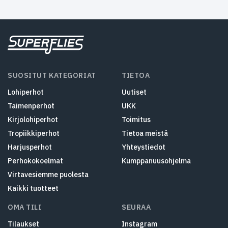
SUOSITUT KATEGORIAT
TIETOA
Lohiperhot
Uutiset
Taimenperhot
UKK
Kirjolohiperhot
Toimitus
Tropiikkiperhot
Tietoa meistä
Harjusperhot
Yhteystiedot
Perhokokoelmat
Kumppanuusohjelma
Virtavesiemme puolesta
Kaikki tuotteet
OMA TILI
SEURAA
Tilaukset
Instagram