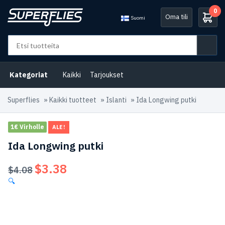
0
Oma tili
Suomi
Kategoriat
Kaikki
Tarjoukset
Superflies
»
Kaikki tuotteet
»
Islanti
»
Ida Longwing putki
1€ Virholle
ALE!
Ida Longwing putki
$
3.38
Alkuperäinen
Nykyinen
$
4.08
hinta
hinta
🔍
oli:
on:
$4.08.
$3.38.