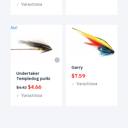
hinta
hinta
Varastossa
oli:
on:
$5.25.
$4.20.
Ale!
Garry
Undertaker
$
7.59
Templedog putki
Varastossa
Alkuperäinen
Nykyinen
$
4.66
$
6.42
hinta
hinta
Varastossa
oli:
on:
$6.42.
$4.66.