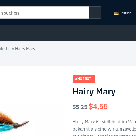
Deutsch
ebote
»
Hairy Mary
ANGEBOT!
Hairy Mary
$
4,55
Ursprünglicher
Aktueller
$
5,25
Preis
Preis
war:
ist:
Hairy Mary ist vielleicht im V
$5,25
$4,55.
bekannt als eine wirkungsvoll