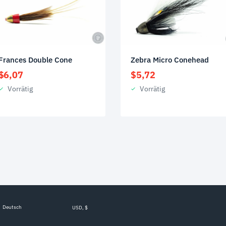
Frances Double Cone
Zebra Micro Conehead
$
6,07
$
5,72
Vorrätig
Vorrätig
Deutsch
USD, $