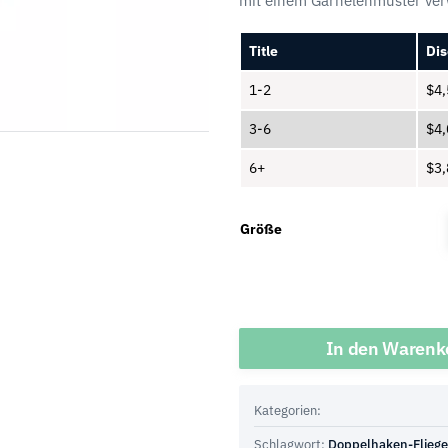
mit einem Garnelenmuster ve
Title
Dis
1-2
$
4,
3-6
$
4,
6+
$
3,
Größe
Menge
In den Warenk
Kategorien:
Schlagwort:
Doppelhaken-Flieg