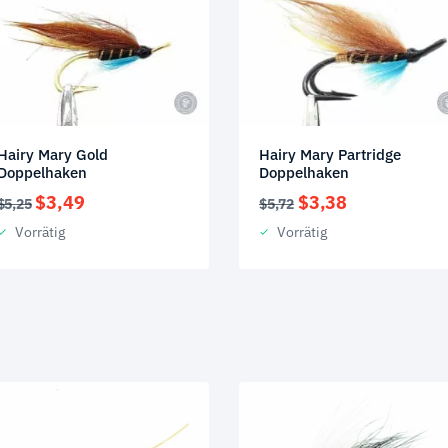
Hairy Mary Gold
Hairy Mary Partridge
Doppelhaken
Doppelhaken
Ursprünglicher
Aktueller
Ursprünglicher
Aktueller
$
3,49
$
3,38
$
5,25
$
5,72
Preis
Preis
Preis
Preis
Vorrätig
Vorrätig
war:
ist:
war:
ist:
$5,25
$3,49.
$5,72
$3,38.