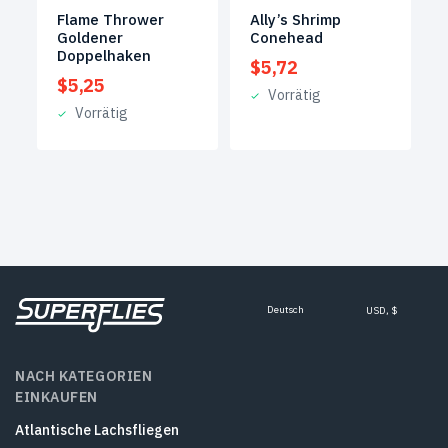
Flame Thrower
Ally’s Shrimp
Goldener
Conehead
Doppelhaken
$
5,72
$
5,25
Vorrätig
Vorrätig
Deutsch
USD, $
NACH KATEGORIEN
EINKAUFEN
Atlantische Lachsfliegen