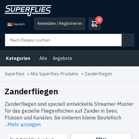
0
Anmelden / Registrieren
Deutsch
Produkt-
Kategorien
Ahrex
(2)
Kategorien
Alle
Angebote
B2B-
Auswahl
(3)
Superflies
»
Alle Superflies-Produkte
»
Zanderfliegen
Barsch
(9)
Zanderfliegen
Bonefisch
Zanderfliegen sind speziell entwickelte Streamer-Muster
Fliegen
(2)
für das gezielte Fliegenfischen auf Zander in Seen,
Fliegen
Flüssen und Kanälen. Sie imitieren kleine Beutefisch
für
...Mehr anzeigen
wohltätige
Zwecke
(2)