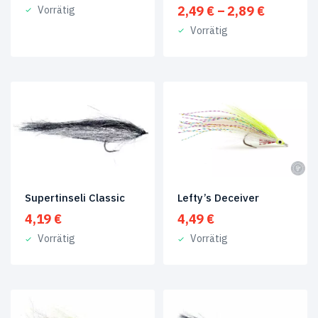
Preisspa
2,49
€
–
2,89
€
Vorrätig
Jigs
(2)
2,49 €
Vorrätig
bis
Salzwasserfliegen
(1)
2,89 €
Streamer
(9)
Produkt
Size
#1
(1)
#4
(4)
Supertinseli Classic
Lefty’s Deceiver
#4
(1)
4,19
€
4,49
€
1/0
(3)
Vorrätig
Vorrätig
2
(4)
6/0
(3)