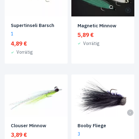
Fliegen
(1)
Streamer
(10)
Supertinseli Barsch
Magnetic Minnow
Streifenbarsch
(2)
1
5,89
€
Tarpon
4,89
€
Vorrätig
Fliegen
(1)
Vorrätig
Würmer
&
Blutegel
(1)
Zanderfliegen
(15)
Produkt-
Schlagwörter
Forellenfliegen
(2)
Clouser Minnow
Booby Fliege
Hechtfliegen
(1)
3,89
€
3