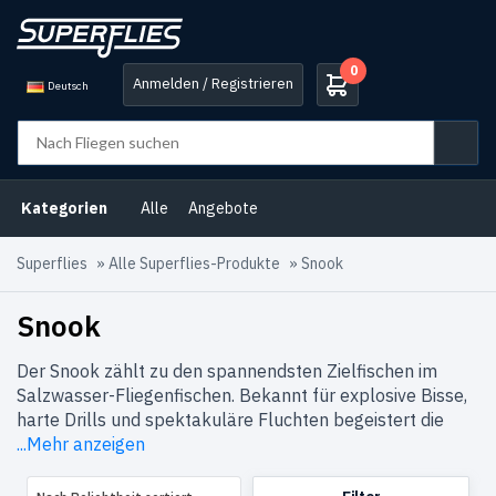
0
Anmelden / Registrieren
Deutsch
Produkt-
Kategorien
Angebote
(1)
Kategorien
Alle
Angebote
Barsch
(6)
Superflies
»
Alle Superflies-Produkte
»
Snook
Bonefisch
Fliegen
(4)
Snook
Fliegen
Der Snook zählt zu den spannendsten Zielfischen im
für
Salzwasser-Fliegenfischen. Bekannt für explosive Bisse,
wohltätige
Zwecke
(2)
harte Drills und spektakuläre Fluchten begeistert die
...Mehr anzeigen
Garnelen
&