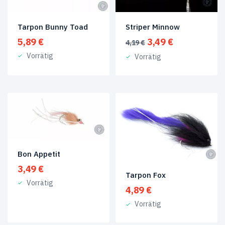
Fliegen
(5)
Zanderfliegen
(2)
Tarpon Bunny Toad
Striper Minnow
Ursprünglicher
Aktueller
Produkt-
5,89
€
3,49
€
4,19
€
Schlagwörter
Preis
Preis
Vorrätig
Vorrätig
war:
ist:
4,19 €
3,49 €.
Köderfisch
(1)
Salzwasserfliegen
(8)
Streamer
(4)
Produkt
Size
Bon Appetit
3,49
€
#4
(4)
Tarpon Fox
Vorrätig
4,89
€
1/0
(4)
Vorrätig
2
(7)