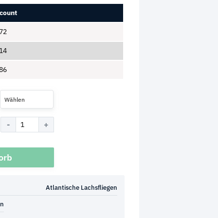
count
72
14
86
Wählen
orb
Atlantische Lachsfliegen
en