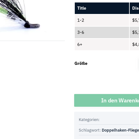
Title
Dis
1-2
$
5,
3-6
$
5,
6+
$
4,
Größe
Menge
In den Warenk
Kategorien:
Schlagwort:
Doppelhaken-Flieg