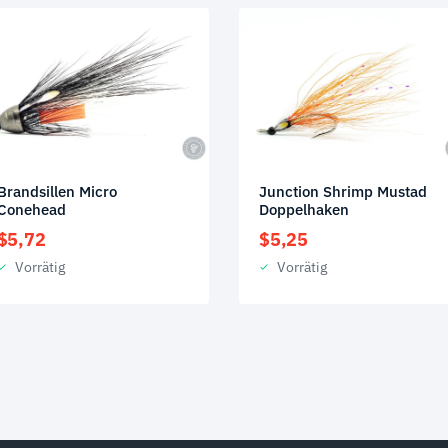
Brandsillen Micro
Junction Shrimp Mustad
Conehead
Doppelhaken
$
5,72
$
5,25
Vorrätig
Vorrätig