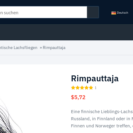
Deutsch
ntische Lachsfliegen
»
Rimpauttaja
Rimpauttaja
1
$
5,72
Eine finnische Lieblings-Lachs
Russland, in Finnland oder in
Finnen und Norweger treffen, 