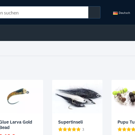
Deutsch
Glue Larva Gold
Supertinseli
Pupu T
Bead
3