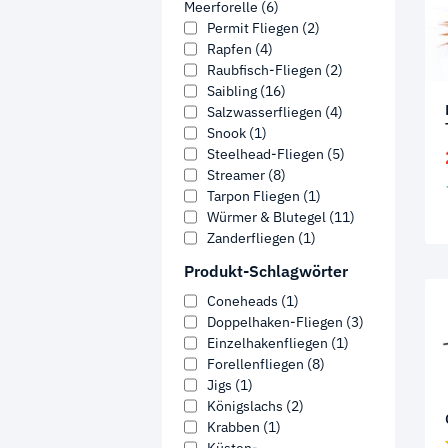
Meerforelle
(6)
Permit Fliegen
(2)
Rapfen
(4)
Raubfisch-Fliegen
(2)
Saibling
(16)
Salzwasserfliegen
(4)
Snook
(1)
Steelhead-Fliegen
(5)
Streamer
(8)
Tarpon Fliegen
(1)
Würmer & Blutegel
(11)
Zanderfliegen
(1)
Produkt-Schlagwörter
Coneheads
(1)
Doppelhaken-Fliegen
(3)
Einzelhakenfliegen
(1)
Forellenfliegen
(8)
Jigs
(1)
Königslachs
(2)
Krabben
(1)