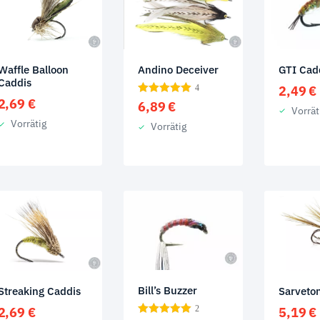
GTI Cad
Waffle Balloon
Andino Deceiver
Caddis
2,49
€
4
2,69
€
6,89
€
Vorrät
Vorrätig
Vorrätig
Bill’s Buzzer
Streaking Caddis
Sarveto
2
2,69
€
5,19
€