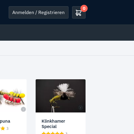
0
Anmelden / Registrieren
upuna
Klinkhamer
Special
3
3