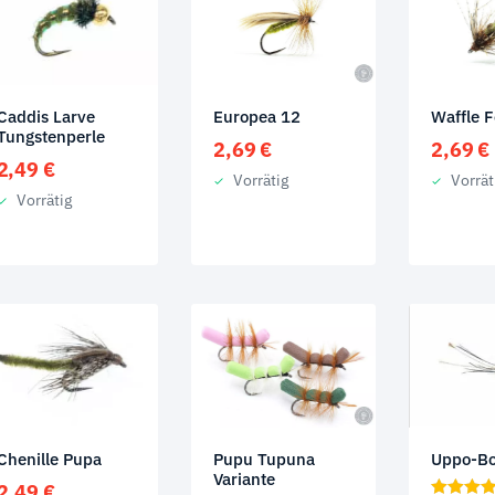
Caddis Larve
Europea 12
Waffle 
Tungstenperle
2,69
€
2,69
€
2,49
€
Vorrätig
Vorrät
Vorrätig
Chenille Pupa
Pupu Tupuna
Uppo-B
Variante
2,49
€