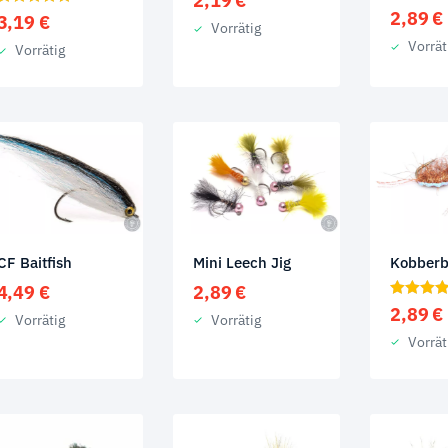
2,19
€
2,89
€
3,19
€
Vorrätig
Vorrät
Vorrätig
CF Baitfish
Mini Leech Jig
Kobberb
4,49
€
2,89
€
2,89
€
Vorrätig
Vorrätig
Vorrät