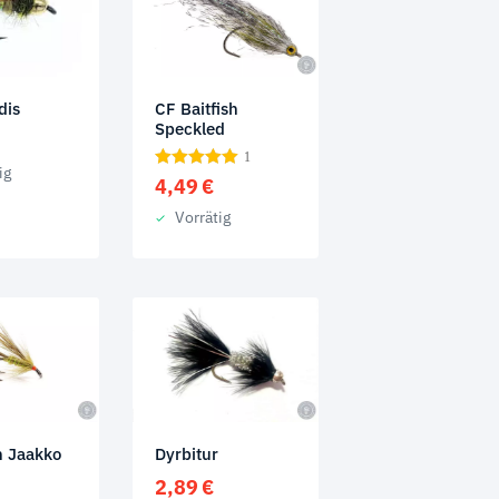
dis
CF Baitfish
Speckled
1
ig
4,49
€
Vorrätig
n Jaakko
Dyrbitur
2,89
€