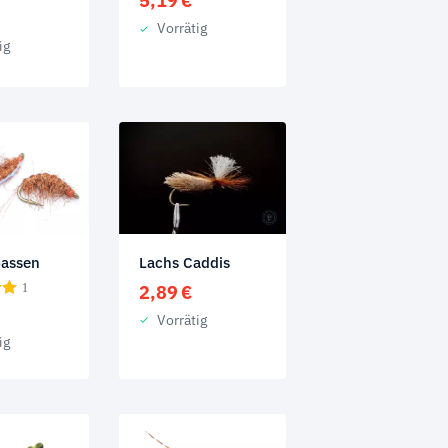
5,19
€
Vorrätig
ig
assen
Lachs Caddis
1
2,89
€
Vorrätig
ig