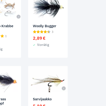
o Krabbe
Woolly Bugger
3
1
2,89
€
Vorrätig
ig
rass
Sarvijaakko
opf