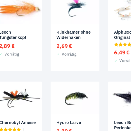
Leech
Klinkhamer ohne
Alphlex
Tungstenkopf
Widerhaken
Original
2,89
€
2,69
€
6,49
€
Vorrätig
Vorrätig
Vorrät
Chernobyl Ameise
Hydro Larve
Leech B
Perlenk
1