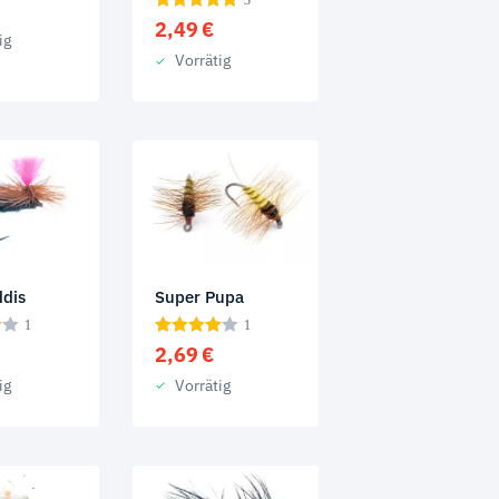
2,49
€
ig
Vorrätig
dis
Super Pupa
1
1
2,69
€
ig
Vorrätig