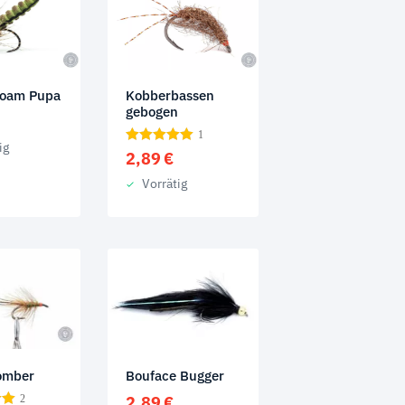
Foam Pupa
Kobberbassen
gebogen
1
ig
2,89
€
Vorrätig
omber
Bouface Bugger
2
2,89
€