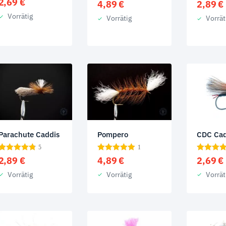
2,69
€
4,89
€
2,89
€
Vorrätig
Vorrätig
Vorrät
Parachute Caddis
Pompero
CDC Cad
5
1
2,89
€
4,89
€
2,69
€
Vorrätig
Vorrätig
Vorrät