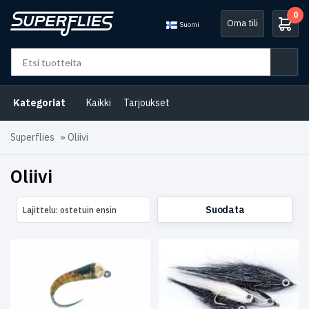
0
Oma tili
Suomi
Osastot
Ahvenperhot
(6)
Kategoriat
Kaikki
Tarjoukset
Katkat
Superflies
»
Oliivi
ja
rapuperhot
(3)
Oliivi
Kirjolohiperhot
(10)
Suodata
Lajittelu: ostetuin ensin
Kuhaperhot
(1)
Siikaperhot
(7)
Toutain
(4)
Turpa
(7)