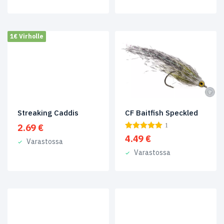
1€ Virholle
Streaking Caddis
CF Baitfish Speckled
2.69
€
1
4.49
€
Varastossa
Varastossa