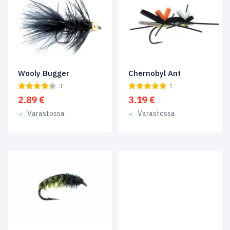
Fly
Fishing
Team
Finland
(4)
Coneheads
(1)
Wooly Bugger
Chernobyl Ant
jigit
(2)
3
1
2.89
€
3.19
€
Kaksihaaraiset
(3)
Varastossa
Varastossa
Pintaperhot
(23)
Putket
(2)
Yksihaaraiset
(1)
Tuote
Size
#1
(1)