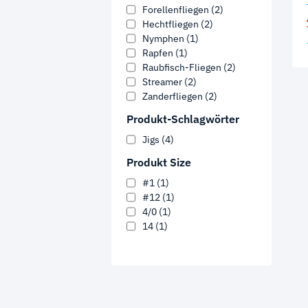
Forellenfliegen
(2)
Hechtfliegen
(2)
Nymphen
(1)
Rapfen
(1)
Raubfisch-Fliegen
(2)
Streamer
(2)
Zanderfliegen
(2)
Produkt-Schlagwörter
Jigs
(4)
Produkt Size
#1
(1)
#12
(1)
4/0
(1)
14
(1)