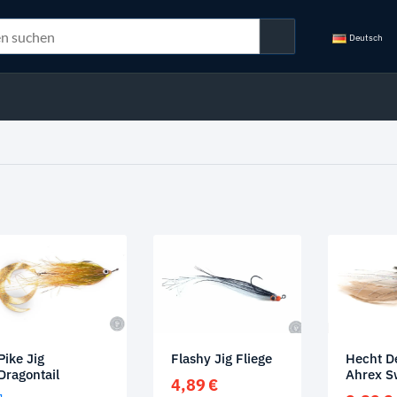
Deutsch
Pike Jig
Flashy Jig Fliege
Hecht D
Dragontail
Ahrex S
4,89
€