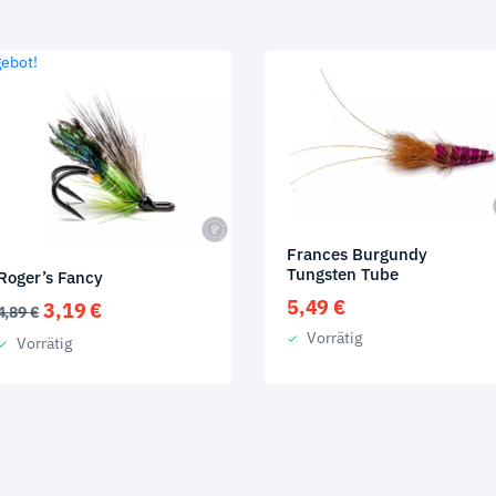
ebot!
Frances Burgundy
Tungsten Tube
Roger’s Fancy
5,49
€
Ursprünglicher
Aktueller
3,19
€
4,89
€
Preis
Preis
Vorrätig
Vorrätig
war:
ist:
4,89 €
3,19 €.