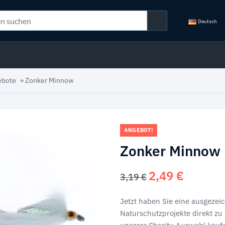
Deutsch
ebote
»
Zonker Minnow
ANGEBOT!
Zonker Minnow
2,49
€
Ursprünglicher
Aktueller
3,19
€
Preis
Preis
war:
ist:
Jetzt haben Sie eine ausgezei
3,19 €
2,49 €.
Naturschutzprojekte direkt zu 