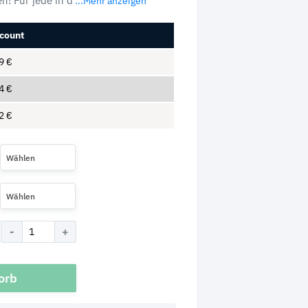
n! Für jede in d
...Mehr anzeigen
count
49
€
24
€
12
€
Wählen
Wählen
orb