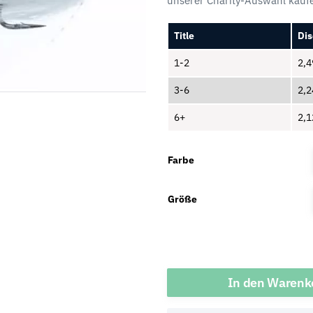
unserer Charity-Auswahl kaufe
Title
Dis
1-2
2,
3-6
2,
6+
2,
Farbe
Größe
Menge
In den Warenk