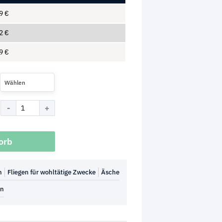
69
€
42
€
29
€
Wählen
orb
n
Fliegen für wohltätige Zwecke
Äsche
en