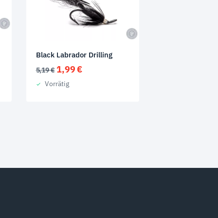
Black Labrador Drilling
Ursprünglicher
Aktueller
1,99
€
5,19
€
Preis
Preis
Vorrätig
war:
ist:
5,19 €
1,99 €.