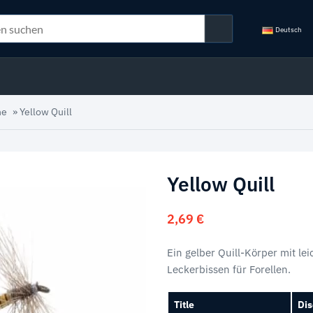
Deutsch
he
»
Yellow Quill
Yellow Quill
2,69
€
Ein gelber Quill-Körper mit le
Leckerbissen für Forellen.
Title
Dis