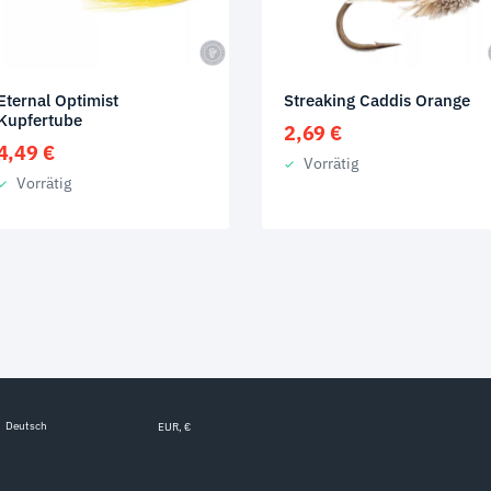
Eternal Optimist
Streaking Caddis Orange
Kupfertube
2,69
€
4,49
€
Vorrätig
Vorrätig
Deutsch
EUR, €