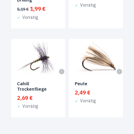
Vorrätig
Ursprünglicher
Aktueller
1,99
€
5,19
€
Preis
Preis
Vorrätig
war:
ist:
5,19 €
1,99 €.
Cahill
Peute
Trockenfliege
2,49
€
2,69
€
Vorrätig
Vorrätig