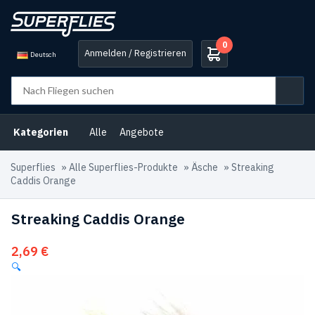
0
Anmelden / Registrieren
Deutsch
Kategorien
Alle
Angebote
Superflies
»
Alle Superflies-Produkte
»
Äsche
»
Streaking
Caddis Orange
Streaking Caddis Orange
2,69
€
🔍