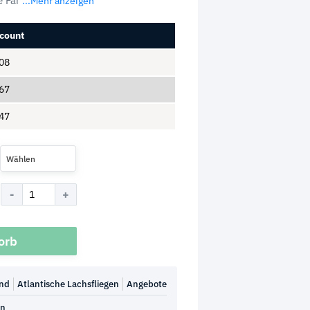
e Far
...Mehr anzeigen
count
08
67
47
Wählen
orb
and
Atlantische Lachsfliegen
Angebote
en