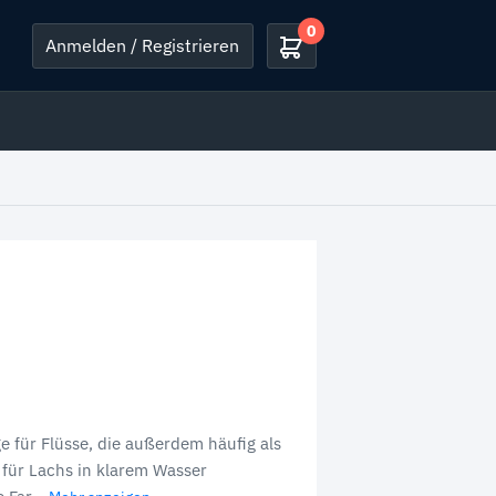
0
Anmelden / Registrieren
e für Flüsse, die außerdem häufig als
 für Lachs in klarem Wasser