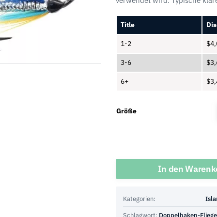
verwendet wird. Typische klar
Title
Dis
1-2
$
4,
3-6
$
3,
6+
$
3,
Größe
Menge
In den Warenk
Kategorien:
Isl
Schlagwort:
Doppelhaken-Flieg