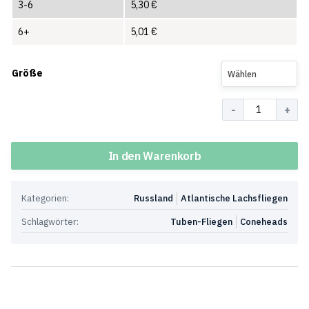
3-6
5,30
€
6+
5,01
€
Größe
Wählen
Menge
In den Warenkorb
Kategorien:
Russland
Atlantische Lachsfliegen
Schlagwörter:
Tuben-Fliegen
Coneheads