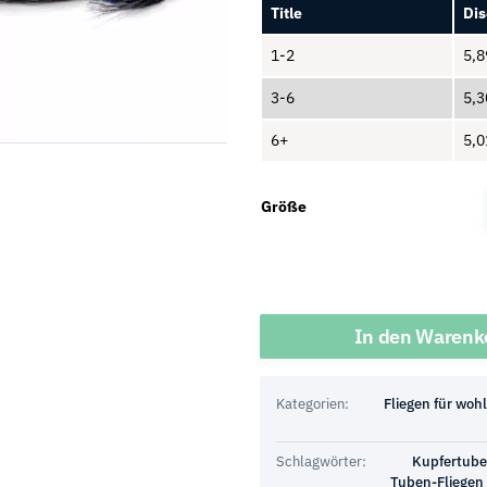
Title
Dis
1-2
5,
3-6
5,
6+
5,
Größe
Menge
In den Warenk
Kategorien:
Fliegen für woh
Schlagwörter:
Kupfertub
Tuben-Fliegen