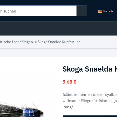
Deutsch
ntische Lachsfliegen
»
Skoga Snaelda Kupfertube
Skoga Snaelda 
5,68
€
Isländer nennen diese royalbl
wirksame Fliege für Islands g
Rangá.