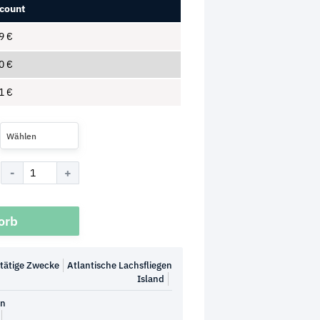
count
89
€
30
€
01
€
Wählen
orb
ltätige Zwecke
Atlantische Lachsfliegen
Island
en