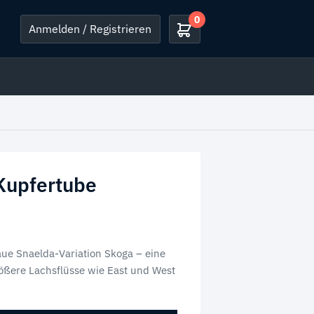
0
Anmelden / Registrieren
Kupfertube
aue Snaelda-Variation Skoga – eine
rößere Lachsflüsse wie East und West