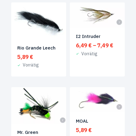
I2 Intruder
Preisspa
6,49
€
–
7,49
€
Rio Grande Leech
6,49 €
Vorrätig
5,89
€
bis
7,49 €
Vorrätig
MOAL
5,89
€
Mr. Green