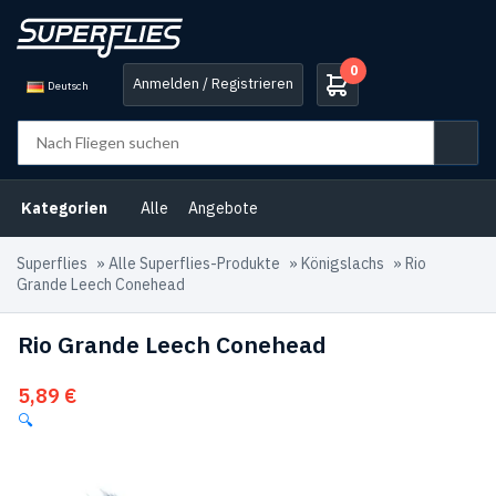
0
Anmelden / Registrieren
Deutsch
Kategorien
Alle
Angebote
Superflies
»
Alle Superflies-Produkte
»
Königslachs
»
Rio
Grande Leech Conehead
Rio Grande Leech Conehead
5,89
€
🔍