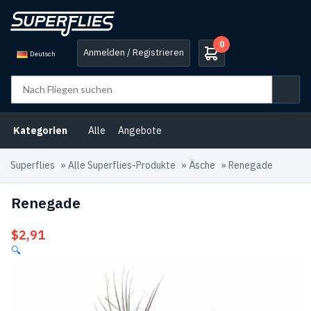
0
Anmelden / Registrieren
Deutsch
Kategorien
Alle
Angebote
Superflies
»
Alle Superflies-Produkte
»
Äsche
»
Renegade
Renegade
$
2,91
🔍