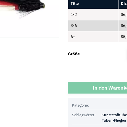
Title
Dis
1-2
$
6,
3-6
$
6,
6+
$
5,
Größe
Menge
In den Warenk
Kategorie:
Schlagwörter:
Kunststofftub
Tuben-Fliegen