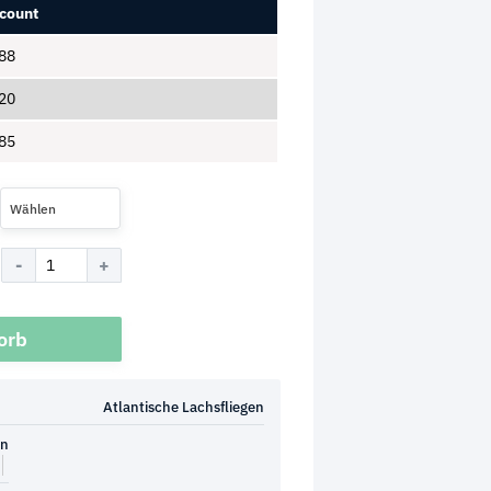
count
88
20
85
Wählen
orb
Atlantische Lachsfliegen
en