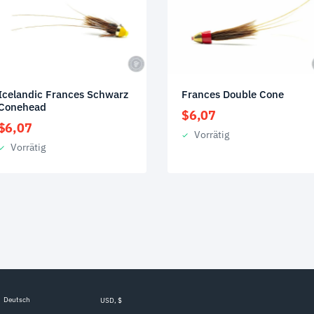
Icelandic Frances Schwarz
Frances Double Cone
Conehead
$
6,07
$
6,07
Vorrätig
Vorrätig
Deutsch
USD, $