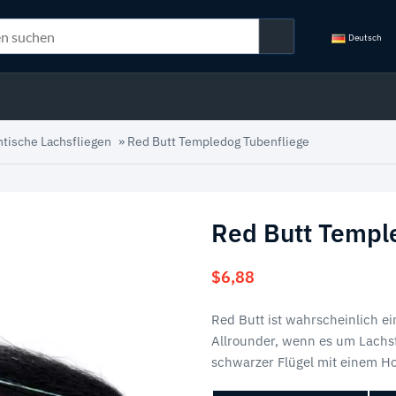
Deutsch
ntische Lachsfliegen
»
Red Butt Templedog Tubenfliege
Red Butt Templ
$
6,88
Red Butt ist wahrscheinlich e
Allrounder, wenn es um Lachs
schwarzer Flügel mit einem Ho