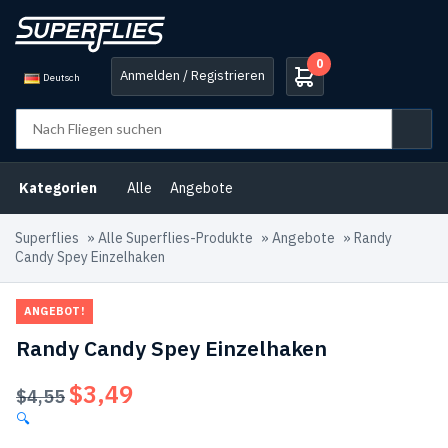
0
Anmelden / Registrieren
Deutsch
Kategorien
Alle
Angebote
Superflies
»
Alle Superflies-Produkte
»
Angebote
»
Randy
Candy Spey Einzelhaken
ANGEBOT!
Randy Candy Spey Einzelhaken
$
3,49
Ursprünglicher
Aktueller
$
4,55
Preis
Preis
🔍
war:
ist: