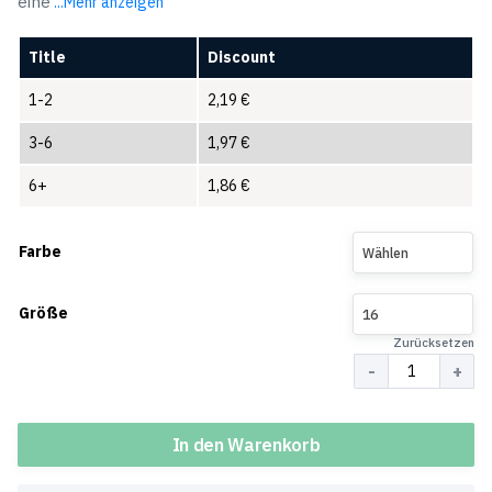
eine
...Mehr anzeigen
Title
Discount
1-2
2,19
€
3-6
1,97
€
6+
1,86
€
Farbe
Wählen
Größe
16
Zurücksetzen
Menge
In den Warenkorb