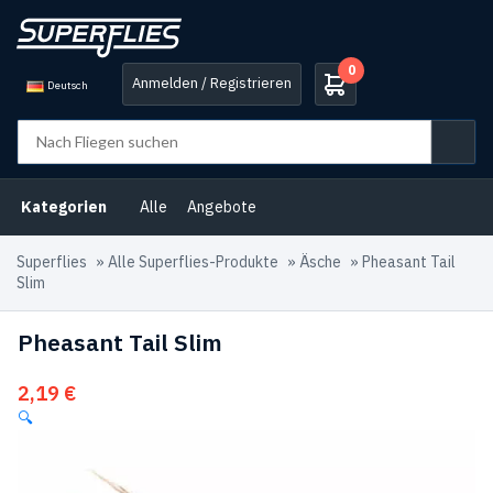
0
Anmelden / Registrieren
Deutsch
Kategorien
Alle
Angebote
Superflies
»
Alle Superflies-Produkte
»
Äsche
»
Pheasant Tail
Slim
Pheasant Tail Slim
2,19
€
🔍