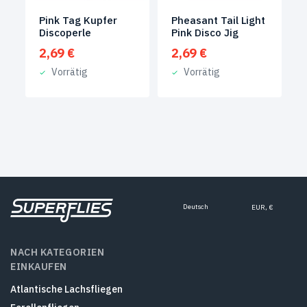
Pink Tag Kupfer
Pheasant Tail Light
Discoperle
Pink Disco Jig
2,69
€
2,69
€
Vorrätig
Vorrätig
Deutsch
EUR, €
NACH KATEGORIEN
EINKAUFEN
Atlantische Lachsfliegen