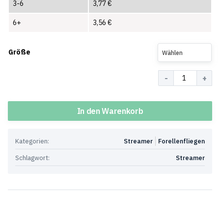
3-6
3,77
€
6+
3,56
€
Größe
Wählen
Menge
In den Warenkorb
Kategorien:
Streamer
Forellenfliegen
Schlagwort:
Streamer