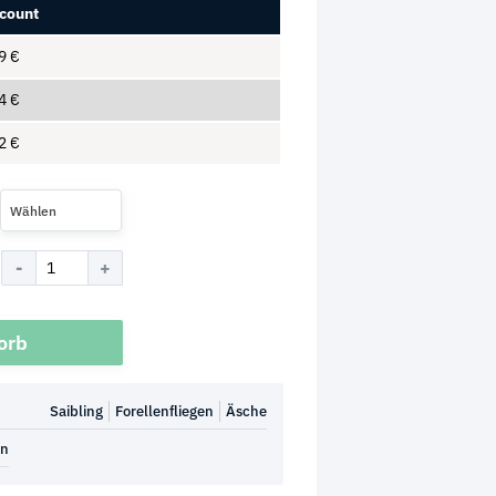
count
49
€
24
€
12
€
Wählen
orb
Saibling
Forellenfliegen
Äsche
en