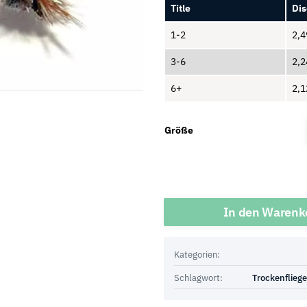
Title
Dis
1-2
2,
3-6
2,
6+
2,
Größe
Menge
In den Warenk
Kategorien:
Schlagwort:
Trockenflieg