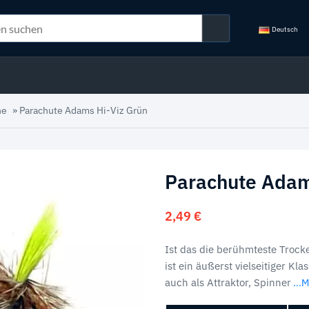
Deutsch
he
»
Parachute Adams Hi-Viz Grün
Parachute Adam
2,49
€
Ist das die berühmteste Trock
ist ein äußerst vielseitiger Kla
auch als Attraktor, Spinner
...