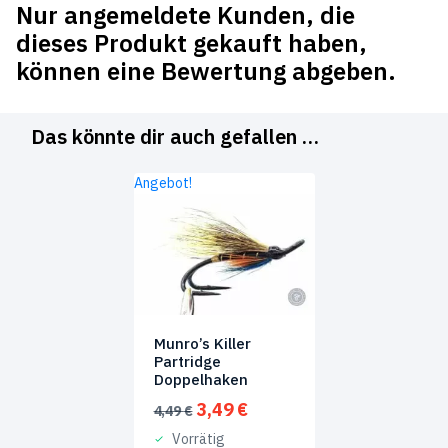
Nur angemeldete Kunden, die
dieses Produkt gekauft haben,
können eine Bewertung abgeben.
Das könnte dir auch gefallen …
Angebot!
Munro’s Killer
Partridge
Doppelhaken
Ursprünglicher
Aktueller
3,49
€
4,49
€
Preis
Preis
Vorrätig