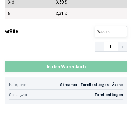
3-6
3,50
€
6+
3,31
€
Größe
Wählen
Menge
In den Warenkorb
Kategorien:
Streamer
Forellenfliegen
Äsche
Schlagwort:
Forellenfliegen