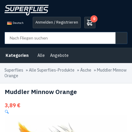
0
Anmelden / Registrieren
Deutsch
Kategorien
Alle
Angebote
Superflies
»
Alle Superflies-Produkte
»
Äsche
»
Muddler Minnow
Orange
Muddler Minnow Orange
3,89
€
🔍