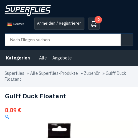
0
Anmelden / Registrieren
Deutsch
Kategorien
Alle
Angebote
Superflies
»
Alle Superflies-Produkte
»
Zubehör
»
Gulff Duck
Floatant
Gulff Duck Floatant
8,89
€
🔍